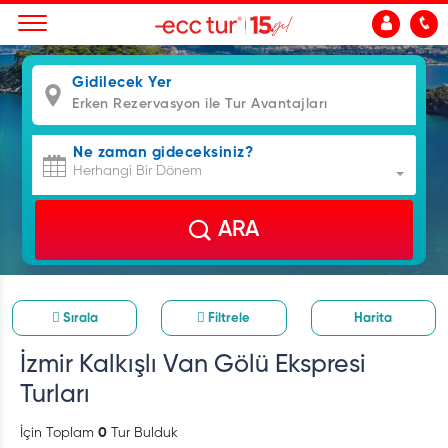
Gidilecek Yer
Ne zaman gideceksiniz?
Herhangi Bir Dönem
ARA
Sırala
Filtrele
Harita
İzmir Kalkışlı Van Gölü Ekspresi
Turları
İçin Toplam
0
Tur Bulduk