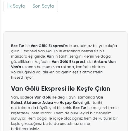
İlk Sayfa
Son Sayfa
Ecc Tur
ile
Van Gölü Ekspresi
’nde unutulmaz bir yolculuğa
çıkın! Efsanevi Van Gölü'nün etrafında benzersiz bir
manzara eşliğinde,
Van
’ın tarihi zenginliklerini ve doğal
güzelliklerini keşfedin.
Van Gölü Ekspresi
, sizi
Ankara’dan
Van’a
uzanan bu muazzam rotada, konforlu bir tren
yolculuğuyla yol alırken bölgenin eşsiz atmosferini
hissettiriyor.
Van Gölü Ekspresi ile Keşfe Çıkın
Van, sadece
Van Gölü
ile değil, aynı zamanda
Van
Kalesi
,
Akdamar Adası
ve
Hoşap Kalesi
gibi tarihi
noktalarla da büyüleyici bir şehir.
Ecc Tur
ile bu şehri trenle
keşfetmek, hem konforlu hem de büyüleyici bir deneyim
sunuyor. Hem doğa ile iç içe olacağınız hem de kültürel bir
keşfe çıkacağınız bu turda unutulmaz anılar
biriktireceksiniz.