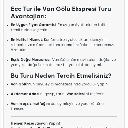
Ecc Tur ile Van Gölü Ekspresi Turu
Avantajları:
En Uygun Fiyat Garantisi
: En uygun fiyatlarla en kaliteli
trenli turları keşfedin.
En Kaliteli Hizmet
: Konforlu tren yolculukları, deneyimli
rehberler ve mükemmel konaklama imkânları ile her anınızı
özel kılın.
Eşsiz Doğa Manzarası
: Van Gölü’nün mavi suları, dağlar ve
yemyeşil doğa ile unutulmaz bir yolculuk deneyimi.
Bu Turu Neden Tercih Etmelisiniz?
Van Gölü
’nün büyüleyici manzarasında yolculuk yapın.
Akdamar Adası
’nı gezip, tarihi
Van Kalesi
’ni keşfedin.
Van’ın eşsiz mutfağını
deneyimleyin ve yerel kültürle
tanışın.
Hemen Rezervasyon Yapın!