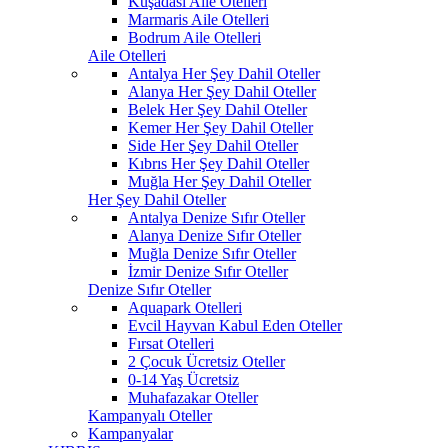
Kuşadası Aile Otelleri
Marmaris Aile Otelleri
Bodrum Aile Otelleri
Aile Otelleri
Antalya Her Şey Dahil Oteller
Alanya Her Şey Dahil Oteller
Belek Her Şey Dahil Oteller
Kemer Her Şey Dahil Oteller
Side Her Şey Dahil Oteller
Kıbrıs Her Şey Dahil Oteller
Muğla Her Şey Dahil Oteller
Her Şey Dahil Oteller
Antalya Denize Sıfır Oteller
Alanya Denize Sıfır Oteller
Muğla Denize Sıfır Oteller
İzmir Denize Sıfır Oteller
Denize Sıfır Oteller
Aquapark Otelleri
Evcil Hayvan Kabul Eden Oteller
Fırsat Otelleri
2 Çocuk Ücretsiz Oteller
0-14 Yaş Ücretsiz
Muhafazakar Oteller
Kampanyalı Oteller
Kampanyalar