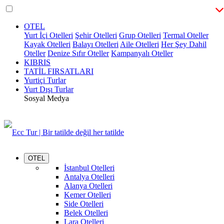
OTEL
Yurt İçi Otelleri
Şehir Otelleri
Grup Otelleri
Termal Oteller
Kayak Otelleri
Balayı Otelleri
Aile Otelleri
Her Şey Dahil
Oteller
Denize Sıfır Oteller
Kampanyalı Oteller
KIBRIS
TATİL FIRSATLARI
Yurtiçi Turlar
Yurt Dışı Turlar
Sosyal Medya
OTEL
İstanbul Otelleri
Antalya Otelleri
Alanya Otelleri
Kemer Otelleri
Side Otelleri
Belek Otelleri
Lara Otelleri