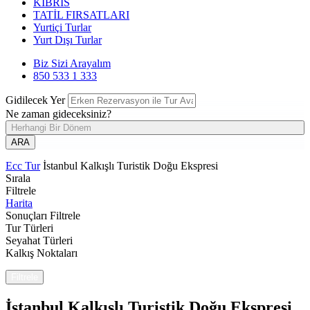
KIBRIS
TATİL FIRSATLARI
Yurtiçi Turlar
Yurt Dışı Turlar
Biz Sizi Arayalım
850 533 1 333
Gidilecek Yer
Ne zaman gideceksiniz?
Herhangi Bir Dönem
ARA
Ecc Tur
İstanbul Kalkışlı Turistik Doğu Ekspresi
Sırala
Filtrele
Harita
Sonuçları Filtrele
Tur Türleri
Seyahat Türleri
Kalkış Noktaları
Filtrele
İstanbul Kalkışlı Turistik Doğu Ekspresi