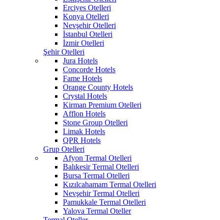
Erciyes Otelleri
Konya Otelleri
Nevşehir Otelleri
İstanbul Otelleri
İzmir Otelleri
Şehir Otelleri
Jura Hotels
Concorde Hotels
Fame Hotels
Orange County Hotels
Crystal Hotels
Kirman Premium Otelleri
Afflon Hotels
Stone Group Otelleri
Limak Hotels
QPR Hotels
Grup Otelleri
Afyon Termal Otelleri
Balıkesir Termal Otelleri
Bursa Termal Otelleri
Kızılcahamam Termal Otelleri
Nevşehir Termal Otelleri
Pamukkale Termal Otelleri
Yalova Termal Oteller
Termal Oteller