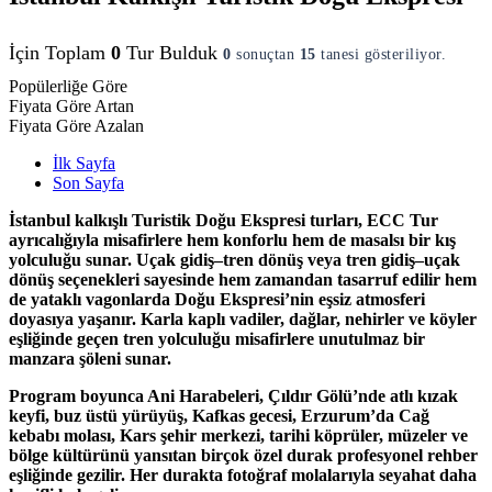
İçin Toplam
0
Tur Bulduk
0
sonuçtan
15
tanesi gösteriliyor.
Popülerliğe Göre
Fiyata Göre Artan
Fiyata Göre Azalan
İlk Sayfa
Son Sayfa
İstanbul kalkışlı Turistik Doğu Ekspresi turları, ECC Tur
ayrıcalığıyla misafirlere hem konforlu hem de masalsı bir kış
yolculuğu sunar. Uçak gidiş–tren dönüş veya tren gidiş–uçak
dönüş seçenekleri sayesinde hem zamandan tasarruf edilir hem
de yataklı vagonlarda Doğu Ekspresi’nin eşsiz atmosferi
doyasıya yaşanır. Karla kaplı vadiler, dağlar, nehirler ve köyler
eşliğinde geçen tren yolculuğu misafirlere unutulmaz bir
manzara şöleni sunar.
Program boyunca Ani Harabeleri, Çıldır Gölü’nde atlı kızak
keyfi, buz üstü yürüyüş, Kafkas gecesi, Erzurum’da Cağ
kebabı molası, Kars şehir merkezi, tarihi köprüler, müzeler ve
bölge kültürünü yansıtan birçok özel durak profesyonel rehber
eşliğinde gezilir. Her durakta fotoğraf molalarıyla seyahat daha