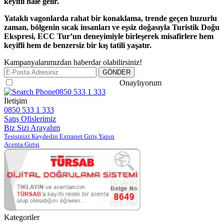
keyifli hale gelir.
Yataklı vagonlarda rahat bir konaklama, trende geçen huzurlu
zaman, bölgenin sıcak insanları ve eşsiz doğasıyla Turistik Doğu
Ekspresi, ECC Tur’un deneyimiyle birleşerek misafirlere hem
keyifli hem de benzersiz bir kış tatili yaşatır.
Kampanyalarımızdan haberdar olabilirsiniz!
Gizlilik ve Güvenlik Politikasını
Onaylıyorum
0850 533 1 333
İletişim
0850 533 1 333
Satış Ofislerimiz
Biz Sizi Arayalım
Tesisinizi Kaydedin Extranet Giriş Yapın
Acenta Girişi
Kategoriler