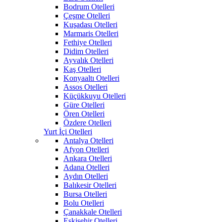
Bodrum Otelleri
Çeşme Otelleri
Kuşadası Otelleri
Marmaris Otelleri
Fethiye Otelleri
Didim Otelleri
Ayvalık Otelleri
Kaş Otelleri
Konyaaltı Otelleri
Assos Otelleri
Küçükkuyu Otelleri
Güre Otelleri
Ören Otelleri
Özdere Otelleri
Yurt İçi Otelleri
Antalya Otelleri
Afyon Otelleri
Ankara Otelleri
Adana Otelleri
Aydın Otelleri
Balıkesir Otelleri
Bursa Otelleri
Bolu Otelleri
Çanakkale Otelleri
Eskişehir Otelleri