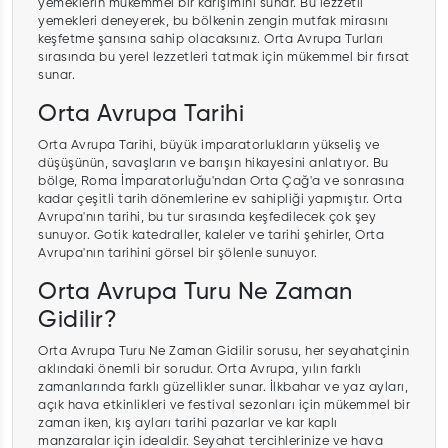
yemeklerin mükemmel bir karışımını sunar. Bu lezzetli
yemekleri deneyerek, bu bölkenin zengin mutfak mirasını
keşfetme şansına sahip olacaksınız. Orta Avrupa Turları
sırasında bu yerel lezzetleri tatmak için mükemmel bir fırsat
sunar.
Orta Avrupa Tarihi
Orta Avrupa Tarihi, büyük imparatorlukların yükseliş ve
düşüşünün, savaşların ve barışın hikayesini anlatıyor. Bu
bölge, Roma İmparatorluğu'ndan Orta Çağ'a ve sonrasına
kadar çeşitli tarih dönemlerine ev sahipliği yapmıştır. Orta
Avrupa'nın tarihi, bu tur sırasında keşfedilecek çok şey
sunuyor. Gotik katedraller, kaleler ve tarihi şehirler, Orta
Avrupa'nın tarihini görsel bir şölenle sunuyor.
Orta Avrupa Turu Ne Zaman
Gidilir?
Orta Avrupa Turu Ne Zaman Gidilir sorusu, her seyahatçinin
aklındaki önemli bir sorudur. Orta Avrupa, yılın farklı
zamanlarında farklı güzellikler sunar. İlkbahar ve yaz ayları,
açık hava etkinlikleri ve festival sezonları için mükemmel bir
zaman iken, kış ayları tarihi pazarlar ve kar kaplı
manzaralar için idealdir. Seyahat tercihlerinize ve hava