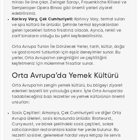
mirası ile öne çıkar. Zwinger Sarayı, Frauenkirche Kilisesi ve
Semperoper Opera Binası gibi önemli yerleri ziyaret
edebilirsiniz.
Karlovy Vary, Çek Cumhuriyeti:
Karlovy Vary, termal suları
ve spa kültürü ile ünlüdür. Şehirde termal kaynaklardan
gelen içecekleri tatma fırsatınız olacak. Ayrıca, renkli ve
zarif binaların olduğu bu şehri keşfedebilirsiniz.
Orta Avrupa Turları İle Görülecek Yerler, tarih, kültür, doğa
ve gastronomi tutkunları için eşsiz deneyimler sunar. Bu
yerler, Orta Avrupa'nın zenginliğini ve çeşitliliğini
keşfetmeniz için mükemmel fırsatlar sunar.
Orta Avrupa’da Yemek Kültürü
Orta Avrupa'nın zengin yemek kültürü, bu bölgeyi ziyaret
edenleri lezzetli bir yolculuğa çıkarır. İşte Orta Avrupa'da
tadabileceğiniz bazı lezzetler ve yemek kültürünün önemli
unsurları:
Sosis Çeşitleri: Almanya, Çek Cumhuriyeti ve diğer Orta
Avrupa ülkeleri, sosis konusunda ünlüdür. Bratwurst,
Currywurst, ve börek şeklindeki sosis çeşitleri, sokak
satıcılarından restoranlara kadar her yerde bulunur. Bu
lezzetli sosisler, geleneksel hardal veya ketçap ile servis