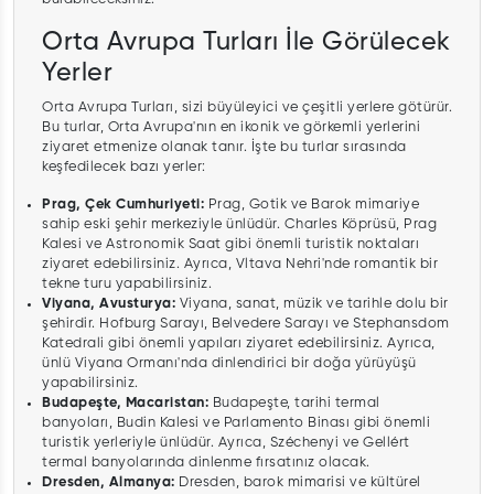
Orta Avrupa Turları İle Görülecek
Yerler
Orta Avrupa Turları, sizi büyüleyici ve çeşitli yerlere götürür.
Bu turlar, Orta Avrupa'nın en ikonik ve görkemli yerlerini
ziyaret etmenize olanak tanır. İşte bu turlar sırasında
keşfedilecek bazı yerler:
Prag, Çek Cumhuriyeti:
Prag, Gotik ve Barok mimariye
sahip eski şehir merkeziyle ünlüdür. Charles Köprüsü, Prag
Kalesi ve Astronomik Saat gibi önemli turistik noktaları
ziyaret edebilirsiniz. Ayrıca, Vltava Nehri'nde romantik bir
tekne turu yapabilirsiniz.
Viyana, Avusturya:
Viyana, sanat, müzik ve tarihle dolu bir
şehirdir. Hofburg Sarayı, Belvedere Sarayı ve Stephansdom
Katedrali gibi önemli yapıları ziyaret edebilirsiniz. Ayrıca,
ünlü Viyana Ormanı'nda dinlendirici bir doğa yürüyüşü
yapabilirsiniz.
Budapeşte, Macaristan:
Budapeşte, tarihi termal
banyoları, Budin Kalesi ve Parlamento Binası gibi önemli
turistik yerleriyle ünlüdür. Ayrıca, Széchenyi ve Gellért
termal banyolarında dinlenme fırsatınız olacak.
Dresden, Almanya:
Dresden, barok mimarisi ve kültürel