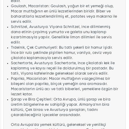
edilir.
Goulash, Macaristan: Goulash, yoğun bir et yemeği olup,
Macar mutfağının en ünlü lezzetlerinden biridir. Biber ve
baharatlarla lezzetlendirilmiş et, patates veya makarna ile
servis edilir.
Schnitzel, Avusturya: Viyana Schnitzel, ince dilimlenmiş
dana etinin çırpılmış yumurta ve galeta unu kaplanıp
kızartılmasıyla yapılır. Genellikle limon dilimleri ile servis
edilir.
Trdelník, Çek Cumhuriyeti: Bu tatlı şekerli bir hamur işidir.
İnce bir rulo şeklinde pişirilen hamur, vanilya, ceviz veya
çikolata kaplamasıyla servis edilir.
Sachertorte, Avusturya: Sachertorte, ince çikolatalı kek ile
kaplanmış ve kayısı reçeli ile doldurulmuş bir pastadır. Bu
tatlı, Viyana kafelerinde geleneksel olarak servis edilir.
Paprika, Macaristan: Macar mutfağının vazgeçilmez bir
bileşeni olan paprika, birçok yemeğin ana aromasıdır.
Macaristan'ın ünlü acı ve tatlı biberleri, yemeklere özgün bir
lezzet katar.
Şarap ve Bira Çeşitleri: Orta Avrupa, ünlü şarap ve bira
üretim bölgelerine ev sahipliği yapar. Almanya'nın bira
kültürü, Çek birası ve Avusturya şarapları, tadını
çıkarabileceğiniz içecekler arasındadır.
Orta Avrupa'da yemek kültürü, geleneksel ve yenilikçi