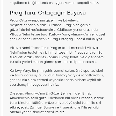
koşullarına bağlı olarak en uygun zamanı seçebilirsiniz.
Prag Turu: Ortaçağın Büyüsü
Prag, Orta Avrupa'nın gizemli ve büyüleyici
başkentlerinden biridir. Bu turda, Prag'ın en çarpıcı
güzelliklerini keşfedeceksiniz. Gidilecek yerler arasında
Vltava Nehri tekne turu, Karlovy Vary, Almanya'nın en güzel
şehirlerinden Dresden ve Prag Ortaçağ Gecesi bulunuyor.
Vltava Nehri Tekne Turu: Prag'ın tarihi merkezini Vltava
Nehri'nden keşfetmek için muhteşem bir fırsat sunuyor. Bu
tura katılarak, Charles Köprüsü, Prag Kalesi ve diğer önemli
turistik yerleri sudan görme şansına sahip olacaksınız.
Karlovy Vary: Bu şirin şehir, termal suları, ünlü spa tesisleri
ve tarihi dokusuyla ünlüdür. Karlovy Vary'de rahatlayabilir,
şehrin ünlü sıcak termal kaynaklarından birinde keyifli bir
spa deneyimi yaşayabilirsiniz.
Dresden: Almanya'nın En Güzel Şehirlerinden Birisi:
Almanya'nın saklı güzelliklerinden biri olan Dresden, barok
tarzı binaları, kültürel müzeleri ve büyüleyici tarihi ile sizi
etkileyecek. Zwinger Sarayı ve Frauenkirche Kilisesi gibi
önemli yerleri ziyaret edebilirsiniz.