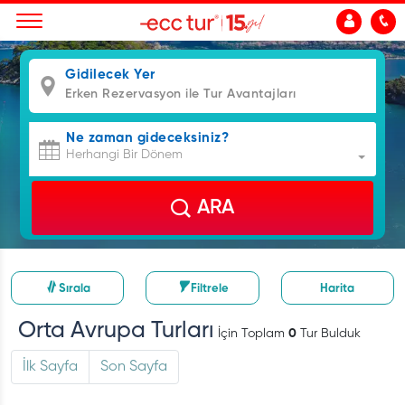
Gidilecek Yer
Ne zaman gideceksiniz?
Herhangi Bir Dönem
ARA
Sırala
Filtrele
Harita
Orta Avrupa Turları
İçin Toplam
0
Tur Bulduk
İlk Sayfa
Son Sayfa