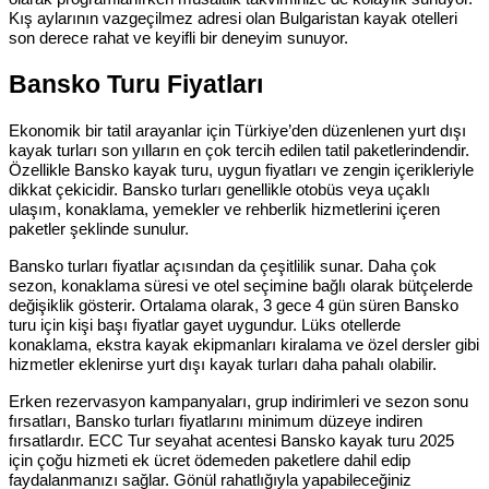
Kış aylarının vazgeçilmez adresi olan Bulgaristan kayak otelleri
son derece rahat ve keyifli bir deneyim sunuyor.
Bansko Turu Fiyatları
Ekonomik bir tatil arayanlar için Türkiye’den düzenlenen yurt dışı
kayak turları son yılların en çok tercih edilen tatil paketlerindendir.
Özellikle Bansko kayak turu, uygun fiyatları ve zengin içerikleriyle
dikkat çekicidir. Bansko turları genellikle otobüs veya uçaklı
ulaşım, konaklama, yemekler ve rehberlik hizmetlerini içeren
paketler şeklinde sunulur.
Bansko turları fiyatlar açısından da çeşitlilik sunar. Daha çok
sezon, konaklama süresi ve otel seçimine bağlı olarak bütçelerde
değişiklik gösterir. Ortalama olarak, 3 gece 4 gün süren Bansko
turu için kişi başı fiyatlar gayet uygundur. Lüks otellerde
konaklama, ekstra kayak ekipmanları kiralama ve özel dersler gibi
hizmetler eklenirse yurt dışı kayak turları daha pahalı olabilir.
Erken rezervasyon kampanyaları, grup indirimleri ve sezon sonu
fırsatları, Bansko turları fiyatlarını minimum düzeye indiren
fırsatlardır. ECC Tur seyahat acentesi Bansko kayak turu 2025
için çoğu hizmeti ek ücret ödemeden paketlere dahil edip
faydalanmanızı sağlar. Gönül rahatlığıyla yapabileceğiniz