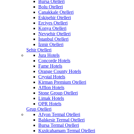
Bursa Otelleri
Bolu Otelleri
Çanakkale Otelleri
Eskişehir Otelleri
Erciyes Otelleri
Konya Otelleri
Nevşehir Otelleri
İstanbul Otelleri
İzmir Otelleri
Şehir Otelleri
Jura Hotels
Concorde Hotels
Fame Hotels
Orange County Hotels
Crystal Hotels
Kirman Premium Otelleri
Afflon Hotels
Stone Group Otelleri
Limak Hotels
QPR Hotels
Grup Otelleri
Afyon Termal Otelleri
Balıkesir Termal Otelleri
Bursa Termal Otelleri
Kızılcahamam Termal Otelleri