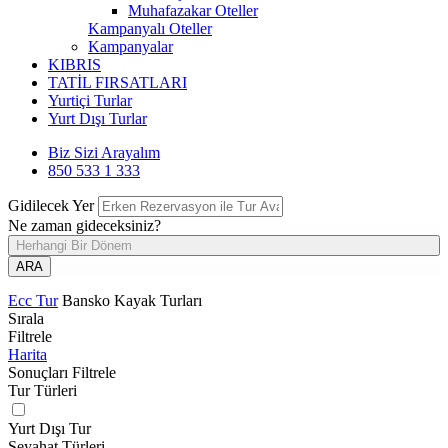
Muhafazakar Oteller
Kampanyalı Oteller
Kampanyalar
KIBRIS
TATİL FIRSATLARI
Yurtiçi Turlar
Yurt Dışı Turlar
Biz Sizi Arayalım
850 533 1 333
Gidilecek Yer
Ne zaman gideceksiniz?
Herhangi Bir Dönem
ARA
Ecc Tur
Bansko Kayak Turları
Sırala
Filtrele
Harita
Sonuçları Filtrele
Tur Türleri
Yurt Dışı Tur
Seyahat Türleri