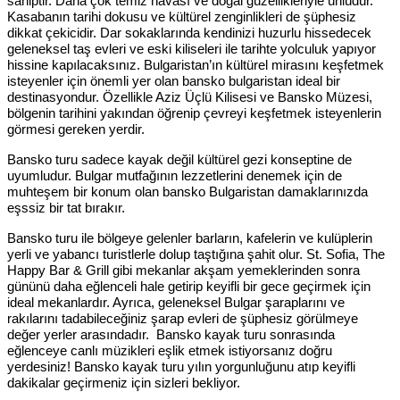
sahiptir. Daha çok temiz havası ve doğal güzellikleriyle ünlüdür.
Kasabanın tarihi dokusu ve kültürel zenginlikleri de şüphesiz
dikkat çekicidir. Dar sokaklarında kendinizi huzurlu hissedecek
geleneksel taş evleri ve eski kiliseleri ile tarihte yolculuk yapıyor
hissine kapılacaksınız. Bulgaristan’ın kültürel mirasını keşfetmek
isteyenler için önemli yer olan bansko bulgaristan ideal bir
destinasyondur. Özellikle Aziz Üçlü Kilisesi ve Bansko Müzesi,
bölgenin tarihini yakından öğrenip çevreyi keşfetmek isteyenlerin
görmesi gereken yerdir.
Bansko turu sadece kayak değil kültürel gezi konseptine de
uyumludur. Bulgar mutfağının lezzetlerini denemek için de
muhteşem bir konum olan bansko Bulgaristan damaklarınızda
eşssiz bir tat bırakır.
Bansko turu ile bölgeye gelenler barların, kafelerin ve kulüplerin
yerli ve yabancı turistlerle dolup taştığına şahit olur. St. Sofia, The
Happy Bar & Grill gibi mekanlar akşam yemeklerinden sonra
gününü daha eğlenceli hale getirip keyifli bir gece geçirmek için
ideal mekanlardır. Ayrıca, geleneksel Bulgar şaraplarını ve
rakılarını tadabileceğiniz şarap evleri de şüphesiz görülmeye
değer yerler arasındadır. Bansko kayak turu sonrasında
eğlenceye canlı müzikleri eşlik etmek istiyorsanız doğru
yerdesiniz! Bansko kayak turu yılın yorgunluğunu atıp keyifli
dakikalar geçirmeniz için sizleri bekliyor.