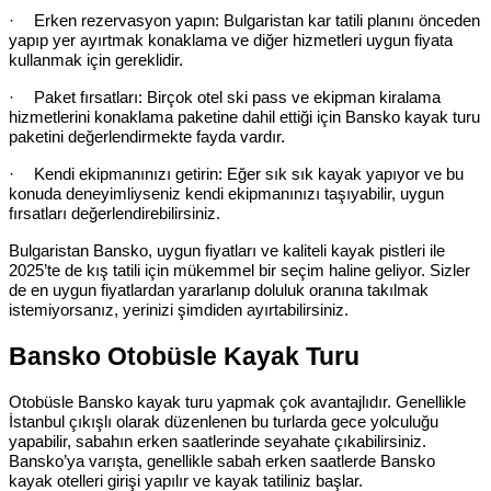
·
Erken rezervasyon yapın: Bulgaristan kar tatili planını önceden
yapıp yer ayırtmak konaklama ve diğer hizmetleri uygun fiyata
kullanmak için gereklidir.
·
Paket fırsatları: Birçok otel ski pass ve ekipman kiralama
hizmetlerini konaklama paketine dahil ettiği için Bansko kayak turu
paketini değerlendirmekte fayda vardır.
·
Kendi ekipmanınızı getirin: Eğer sık sık kayak yapıyor ve bu
konuda deneyimliyseniz kendi ekipmanınızı taşıyabilir, uygun
fırsatları değerlendirebilirsiniz.
Bulgaristan Bansko, uygun fiyatları ve kaliteli kayak pistleri ile
2025’te de kış tatili için mükemmel bir seçim haline geliyor. Sizler
de en uygun fiyatlardan yararlanıp doluluk oranına takılmak
istemiyorsanız, yerinizi şimdiden ayırtabilirsiniz.
Bansko Otobüsle Kayak Turu
Otobüsle Bansko kayak turu yapmak çok avantajlıdır. Genellikle
İstanbul çıkışlı olarak düzenlenen bu turlarda gece yolculuğu
yapabilir, sabahın erken saatlerinde seyahate çıkabilirsiniz.
Bansko’ya varışta, genellikle sabah erken saatlerde Bansko
kayak otelleri girişi yapılır ve kayak tatiliniz başlar.