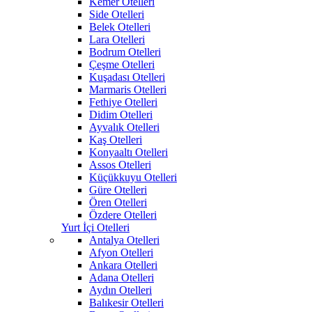
Kemer Otelleri
Side Otelleri
Belek Otelleri
Lara Otelleri
Bodrum Otelleri
Çeşme Otelleri
Kuşadası Otelleri
Marmaris Otelleri
Fethiye Otelleri
Didim Otelleri
Ayvalık Otelleri
Kaş Otelleri
Konyaaltı Otelleri
Assos Otelleri
Küçükkuyu Otelleri
Güre Otelleri
Ören Otelleri
Özdere Otelleri
Yurt İçi Otelleri
Antalya Otelleri
Afyon Otelleri
Ankara Otelleri
Adana Otelleri
Aydın Otelleri
Balıkesir Otelleri