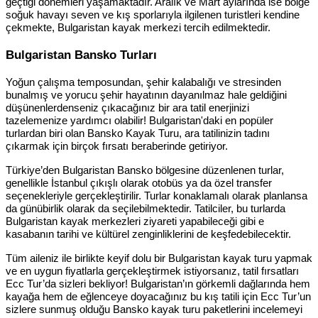
geçtiği dönemleri yaşamaktadır. Aralık ve Mart aylarında ise bölge
soğuk havayı seven ve kış sporlarıyla ilgilenen turistleri kendine
çekmekte, Bulgaristan kayak merkezi tercih edilmektedir.
Bulgaristan Bansko Turları
Yoğun çalışma temposundan, şehir kalabalığı ve stresinden
bunalmış ve yorucu şehir hayatının dayanılmaz hale geldiğini
düşünenlerdenseniz çıkacağınız bir ara tatil enerjinizi
tazelemenize yardımcı olabilir! Bulgaristan'daki en popüler
turlardan biri olan Bansko Kayak Turu, ara tatilinizin tadını
çıkarmak için birçok fırsatı beraberinde getiriyor.
Türkiye’den Bulgaristan Bansko bölgesine düzenlenen turlar,
genellikle İstanbul çıkışlı olarak otobüs ya da özel transfer
seçenekleriyle gerçekleştirilir. Turlar konaklamalı olarak planlansa
da günübirlik olarak da seçilebilmektedir. Tatilciler, bu turlarda
Bulgaristan kayak merkezleri ziyareti yapabileceği gibi e
kasabanın tarihi ve kültürel zenginliklerini de keşfedebilecektir.
Tüm aileniz ile birlikte keyif dolu bir Bulgaristan kayak turu yapmak
ve en uygun fiyatlarla gerçekleştirmek istiyorsanız, tatil fırsatları
Ecc Tur’da sizleri bekliyor! Bulgaristan’ın görkemli dağlarında hem
kayağa hem de eğlenceye doyacağınız bu kış tatili için Ecc Tur’un
sizlere sunmuş olduğu Bansko kayak turu paketlerini incelemeyi