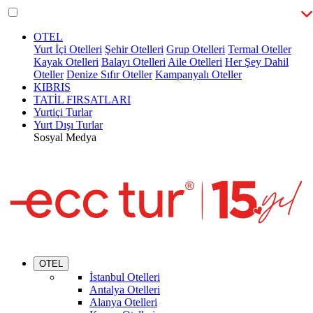
OTEL
Yurt İçi Otelleri
Şehir Otelleri
Grup Otelleri
Termal Oteller
Kayak Otelleri
Balayı Otelleri
Aile Otelleri
Her Şey Dahil
Oteller
Denize Sıfır Oteller
Kampanyalı Oteller
KIBRIS
TATİL FIRSATLARI
Yurtiçi Turlar
Yurt Dışı Turlar
Sosyal Medya
OTEL
İstanbul Otelleri
Antalya Otelleri
Alanya Otelleri