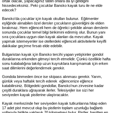
ortak olacak, yapacağınız tatilin onlara da iyi geldiğini
hissedeceksiniz. Peki çocuklar Bansko kayak turu ile ne elde
edecek?
Bansko’da çocuklar için kayak okulları bulunur. Eğitmenler
eşliğinde alınabilen özel dersler çocukların güvenliğini de elden
bırakmaz. Hem eğlenceli hem de öğretici şekilde alınan derslerin
sonunda çocuklar temel bilgi birikimini edinmiş olur. Bunun yanı
sıra çocuklara uygun olan kayak alanları da mevcuttur. Kayak
yapmak istemeyenler ise otellerdeki eğlenceli aktivitelerle keyifli
dakikalar geçirme fırsatı elde edebilir.
Bulgaristan kayak için Bansko tercihi yapan yetişkinler gondol
duraklarına erkenden gitmeyi tercih etmelidir. Çünkü özellikle hafta
sonu kalabalığına takılıp uzun kuyruklara karışmamak için erken
saat dilimlerini değerlendirmek gerekir.
Gondola binmeden önce ise skipass alınması gerekir. Yarım,
günlük veya haftalık tercih ederek eğlencenize eğlence
katabilirsiniz. Bölgedeki gondollar, Bansko’nun zirvesine kadar
çeşitli duraklara uğrayarak ilerler. Telesiyejler ise sizi her
seviyeden kayak pistlerine ulaştıracaktır.
Kayak merkezinde her seviyeden kayak tutkunlarına hitap eden
17 adet pist mevcut olup bu pistlerin toplam uzunluğu bağlantı
yollarıyla birlikte yaklaşık 70 kilometreyi bulur. Pistler, basitten en