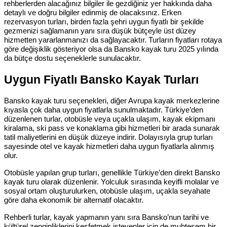
rehberlerden alacağınız bilgiler ile gezdiğiniz yer hakkında daha
detaylı ve doğru bilgiler edinmiş de olacaksınız. Erken
rezervasyon turları, birden fazla şehri uygun fiyatlı bir şekilde
gezmenizi sağlamanın yanı sıra düşük bütçeyle üst düzey
hizmetten yararlanmanızı da sağlayacaktır. Turların fiyatları rotaya
göre değişiklik gösteriyor olsa da Bansko kayak turu 2025 yılında
da bütçe dostu seçeneklerle sunulacaktır.
Uygun Fiyatlı Bansko Kayak Turları
Bansko kayak turu seçenekleri, diğer Avrupa kayak merkezlerine
kıyasla çok daha uygun fiyatlarla sunulmaktadır. Türkiye’den
düzenlenen turlar, otobüsle veya uçakla ulaşım, kayak ekipmanı
kiralama, ski pass ve konaklama gibi hizmetleri bir arada sunarak
tatil maliyetlerini en düşük düzeye indirir. Dolayısıyla grup turları
sayesinde otel ve kayak hizmetleri daha uygun fiyatlarla alınmış
olur.
Otobüsle yapılan grup turları, genellikle Türkiye’den direkt Bansko
kayak turu olarak düzenlenir. Yolculuk sırasında keyifli molalar ve
sosyal ortam oluşturulurken, otobüsle ulaşım, uçakla seyahate
göre daha ekonomik bir alternatif olacaktır.
Rehberli turlar, kayak yapmanın yanı sıra Bansko’nun tarihi ve
kültürel zenginliklerini keşfetmek isteyenler için de muhteşem bir