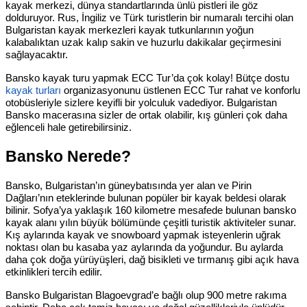
kayak merkezi, dünya standartlarında ünlü pistleri ile göz
dolduruyor. Rus, İngiliz ve Türk turistlerin bir numaralı tercihi olan
Bulgaristan kayak merkezleri kayak tutkunlarının yoğun
kalabalıktan uzak kalıp sakin ve huzurlu dakikalar geçirmesini
sağlayacaktır.
Bansko kayak turu yapmak ECC Tur’da çok kolay! Bütçe dostu
kayak turları
organizasyonunu üstlenen ECC Tur rahat ve konforlu
otobüsleriyle sizlere keyifli bir yolculuk vadediyor. Bulgaristan
Bansko macerasına sizler de ortak olabilir, kış günleri çok daha
eğlenceli hale getirebilirsiniz.
Bansko Nerede?
Bansko, Bulgaristan’ın güneybatısında yer alan ve Pirin
Dağları’nın eteklerinde bulunan popüler bir kayak beldesi olarak
bilinir. Sofya’ya yaklaşık 160 kilometre mesafede bulunan bansko
kayak alanı yılın büyük bölümünde çeşitli turistik aktiviteler sunar.
Kış aylarında kayak ve snowboard yapmak isteyenlerin uğrak
noktası olan bu kasaba yaz aylarında da yoğundur. Bu aylarda
daha çok doğa yürüyüşleri, dağ bisikleti ve tırmanış gibi açık hava
etkinlikleri tercih edilir.
Bansko Bulgaristan Blagoevgrad’e bağlı olup 900 metre rakıma