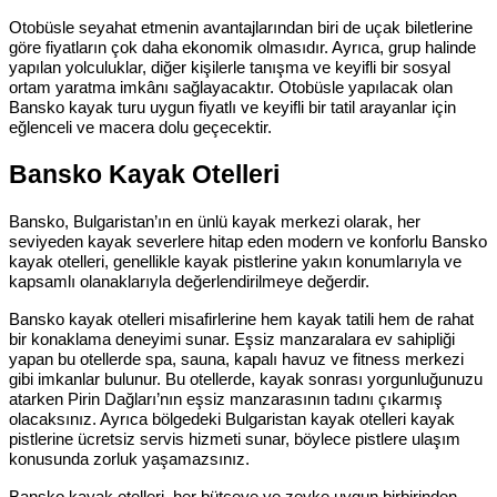
Otobüsle seyahat etmenin avantajlarından biri de uçak biletlerine
göre fiyatların çok daha ekonomik olmasıdır. Ayrıca, grup halinde
yapılan yolculuklar, diğer kişilerle tanışma ve keyifli bir sosyal
ortam yaratma imkânı sağlayacaktır. Otobüsle yapılacak olan
Bansko kayak turu uygun fiyatlı ve keyifli bir tatil arayanlar için
eğlenceli ve macera dolu geçecektir.
Bansko Kayak Otelleri
Bansko, Bulgaristan’ın en ünlü kayak merkezi olarak, her
seviyeden kayak severlere hitap eden modern ve konforlu Bansko
kayak otelleri, genellikle kayak pistlerine yakın konumlarıyla ve
kapsamlı olanaklarıyla değerlendirilmeye değerdir.
Bansko kayak otelleri misafirlerine hem kayak tatili hem de rahat
bir konaklama deneyimi sunar. Eşsiz manzaralara ev sahipliği
yapan bu otellerde spa, sauna, kapalı havuz ve fitness merkezi
gibi imkanlar bulunur. Bu otellerde, kayak sonrası yorgunluğunuzu
atarken Pirin Dağları’nın eşsiz manzarasının tadını çıkarmış
olacaksınız. Ayrıca bölgedeki Bulgaristan kayak otelleri kayak
pistlerine ücretsiz servis hizmeti sunar, böylece pistlere ulaşım
konusunda zorluk yaşamazsınız.