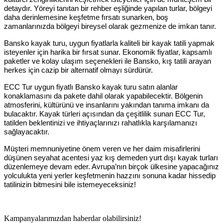
detaydır. Yöreyi tanıtan bir rehber eşliğinde yapılan turlar, bölgeyi
daha derinlemesine keşfetme fırsatı sunarken, boş
zamanlarınızda bölgeyi bireysel olarak gezmenize de imkan tanır.
Bansko kayak turu, uygun fiyatlarla kaliteli bir kayak tatili yapmak
isteyenler için harika bir fırsat sunar. Ekonomik fiyatlar, kapsamlı
paketler ve kolay ulaşım seçenekleri ile Bansko, kış tatili arayan
herkes için cazip bir alternatif olmayı sürdürür.
ECC Tur uygun fiyatlı Bansko kayak turu satın alanlar
konaklamasını da pakete dahil olarak yapabilecektir. Bölgenin
atmosferini, kültürünü ve insanlarını yakından tanıma imkanı da
bulacaktır. Kayak türleri açısından da çeşitlilik sunan ECC Tur,
tatilden beklentinizi ve ihtiyaçlarınızı rahatlıkla karşılamanızı
sağlayacaktır.
Müşteri memnuniyetine önem veren ve her daim misafirlerini
düşünen seyahat acentesi yaz kış demeden yurt dışı kayak turları
düzenlemeye devam eder. Avrupa’nın birçok ülkesine yapacağınız
yolculukta yeni yerler keşfetmenin hazzını sonuna kadar hissedip
tatilinizin bitmesini bile istemeyeceksiniz!
Kampanyalarımızdan haberdar olabilirsiniz!