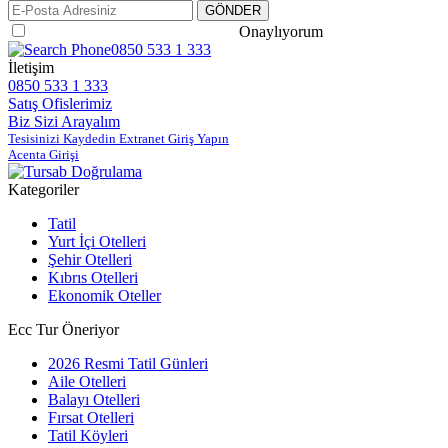
Gizlilik ve Güvenlik Politikasını
Onaylıyorum
0850 533 1 333
İletişim
0850 533 1 333
Satış Ofislerimiz
Biz Sizi Arayalım
Tesisinizi Kaydedin Extranet Giriş Yapın
Acenta Girişi
Kategoriler
Tatil
Yurt İçi Otelleri
Şehir Otelleri
Kıbrıs Otelleri
Ekonomik Oteller
Ecc Tur Öneriyor
2026 Resmi Tatil Günleri
Aile Otelleri
Balayı Otelleri
Fırsat Otelleri
Tatil Köyleri