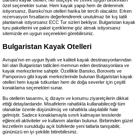
Bansko kayak otelleri, her bütçeye ve zevke uygun birbirinden
özel seçenekler sunar. Hem kayak yapıp hem de dinlenmek
istiyorsanız, Bansko’nun otelleri harika bir tercih olacaktır. Erken
rezervasyon fırsatlarını değerlendirerek unutulmaz bir kış tatili
planlamak istiyorsanız ECC Tur sizleri bekliyor. Bulgaristan kayak
turu paketlerini ve paket içeriklerine göz atmak istiyorsanız
sitemizde en uygun seçenekleri görebilirsiniz.
Bulgaristan Kayak Otelleri
Avrupa’nın en uygun fiyatlı ve kaliteli kayak destinasyonlarından
biri olan Bulgaristan tatilcileri memnun eden destinasyonlara ve
kayak merkezlerine sahiptir. Özellikle Bansko, Borovets ve
Pamporovo gibi kayak merkezlerinde bulunan Bulgaristan kayak
otelleri hem kayak tutkunları hem de doğa severler için çeşitli
konaklama seçenekleri sunar.
Bu otellerin tasarımı, iç dizaynı ve konumu ziyaretçilerin dikkat
ettiği detaylardandır. Misafirlerin rahatlıkla kullanabileceği tüm
olanaklar özenle düşünülmüş ve rahatlıkla ulaşılabilir hale
gelmiştir. Sadece konaklamayla sınırlı kalmayan tesislerde
eğlenceli aktiviteler ve kullanım alanları bulunur. Birbirinden güzel
lezzetlerin sunulduğu açık büfelerde yeni tatlarla tanışabilir,
gününüzü en iyi şekilde bitirebilirsiniz.