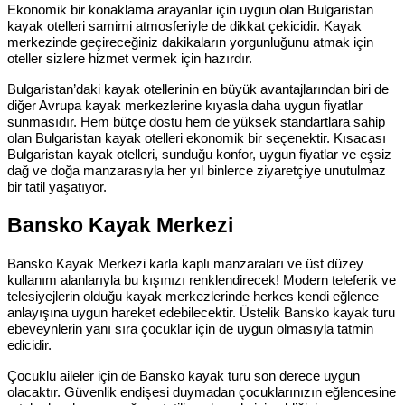
Ekonomik bir konaklama arayanlar için uygun olan Bulgaristan
kayak otelleri samimi atmosferiyle de dikkat çekicidir. Kayak
merkezinde geçireceğiniz dakikaların yorgunluğunu atmak için
oteller sizlere hizmet vermek için hazırdır.
Bulgaristan’daki kayak otellerinin en büyük avantajlarından biri de
diğer Avrupa kayak merkezlerine kıyasla daha uygun fiyatlar
sunmasıdır. Hem bütçe dostu hem de yüksek standartlara sahip
olan Bulgaristan kayak otelleri ekonomik bir seçenektir. Kısacası
Bulgaristan kayak otelleri, sunduğu konfor, uygun fiyatlar ve eşsiz
dağ ve doğa manzarasıyla her yıl binlerce ziyaretçiye unutulmaz
bir tatil yaşatıyor.
Bansko Kayak Merkezi
Bansko Kayak Merkezi karla kaplı manzaraları ve üst düzey
kullanım alanlarıyla bu kışınızı renklendirecek! Modern teleferik ve
telesiyejlerin olduğu kayak merkezlerinde herkes kendi eğlence
anlayışına uygun hareket edebilecektir. Üstelik Bansko kayak turu
ebeveynlerin yanı sıra çocuklar için de uygun olmasıyla tatmin
edicidir.
Çocuklu aileler için de Bansko kayak turu son derece uygun
olacaktır. Güvenlik endişesi duymadan çocuklarınızın eğlencesine