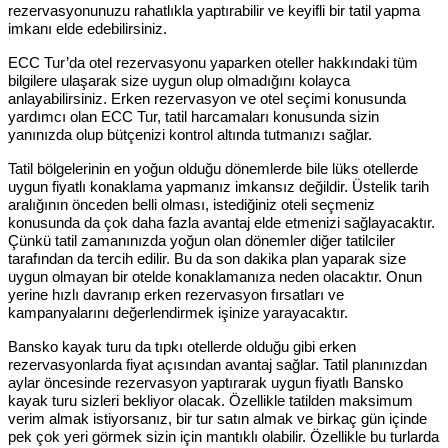
rezervasyonunuzu rahatlıkla yaptırabilir ve keyifli bir tatil yapma
imkanı elde edebilirsiniz.
ECC Tur’da otel rezervasyonu yaparken oteller hakkındaki tüm
bilgilere ulaşarak size uygun olup olmadığını kolayca
anlayabilirsiniz. Erken rezervasyon ve otel seçimi konusunda
yardımcı olan ECC Tur, tatil harcamaları konusunda sizin
yanınızda olup bütçenizi kontrol altında tutmanızı sağlar.
Tatil bölgelerinin en yoğun olduğu dönemlerde bile lüks otellerde
uygun fiyatlı konaklama yapmanız imkansız değildir. Üstelik tarih
aralığının önceden belli olması, istediğiniz oteli seçmeniz
konusunda da çok daha fazla avantaj elde etmenizi sağlayacaktır.
Çünkü tatil zamanınızda yoğun olan dönemler diğer tatilciler
tarafından da tercih edilir. Bu da son dakika plan yaparak size
uygun olmayan bir otelde konaklamanıza neden olacaktır. Onun
yerine hızlı davranıp erken rezervasyon fırsatları ve
kampanyalarını değerlendirmek işinize yarayacaktır.
Bansko kayak turu da tıpkı otellerde olduğu gibi erken
rezervasyonlarda fiyat açısından avantaj sağlar. Tatil planınızdan
aylar öncesinde rezervasyon yaptırarak uygun fiyatlı Bansko
kayak turu sizleri bekliyor olacak. Özellikle tatilden maksimum
verim almak istiyorsanız, bir tur satın almak ve birkaç gün içinde
pek çok yeri görmek sizin için mantıklı olabilir. Özellikle bu turlarda