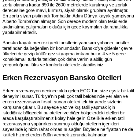
zorlu olanına kadar 990 ile 2600 metrelerde kurulmuş ve zorluk
derecesine göre mavi, kırmızı, siyah olarak gruplara ayrılmıştır.
En zorlu siyah pistin adı Tomba’dır. Adını Dünya kayak şampiyonu
Alberto Tomba’dan almıştır. Son derece modern olan tesislerde
aydınlatma çalışmaları olduğu için gece kaymaları da rahatlıkla
yapılabilmektedir.
Bansko kayak merkezi yerli turistlerin yanı sıra yabancı turistler
tarafından da beğenilen bir konumdadır. Bansko’ya gidenler çevre
ülkeleri de gezip kültür gezisi yapma imkanı bulur. 4 ve 5 gece
konaklamalı turlarla tatilden çok daha verim alabilir, gün
yorgunluğunu lüks ve konforlu otellerde atabilirsiniz.
Erken Rezervasyon Bansko Otelleri
Erken rezervasyon denince akla gelen ECC Tur, size eşsiz bir tatil
deneyimi sunar. Türkiye’nin pek çok tatil beldesinde yer alan ve
erken rezervasyon fırsatı sunan otelleri tek bir yerde sizlerin
karşısına çıkarır. Bu sayede yaz ve kış tatili yapmak için
istediğiniz bölgedeki bu otelleri ve diğer bölgelerdeki otelleri bir
arada karşılaştırabilmeniz kolay hale gelir. Özellikle erken tatil
rezervasyonu yaptırırken sunmuş olduğu otellerin içerikleri
sayesinde içinizin rahat olmasını sağlar. Böylece ne fiyattan ne de
kaliteli hizmetlerden ödün vermek zorunda kalmadan