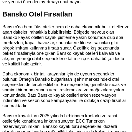
ve yerinizi önceden ayırtmayı unutmayın!
Bansko Otel Fırsatları
Bansko’da hem lüks oteller hem de daha ekonomik butik oteller ve
apart daireleri rahatlıkla bulabilirsiniz. Bölgede mevcut olan
Bansko kayak otelleri kayak pistlerine yakın konumda olup spa
merkezleri, kapalı havuzlar, saunalar ve fitness salonları gibi
birçok imkanı kullanma fırsatı sunar. Özellikle kış sezonunda
paket fırsatlarıyla öne çıkan Bansko kayak otelleri kahvaltı ve
akşam yemeği dahil seçeneklerle tatilinizi çok daha bütçe dostu
ve kaliteli hale getirir.
Daha ekonomik bir tatil arayanlar için de uygun seçenekler
bulunur. Örneğin Bansko bulgaristan şehir merkezindeki otel
seçenekleri de tercih edilebilir. Bu seçenekler, genellikle sıcak ve
samimi bir ortam sunup yerel restoranlara ve mağazalara yakın
konumdadır. Bazı Bansko kayak otelleri erken rezervasyon
indirimleri ve sezon sonu kampanyaları ile oldukça cazip fırsatlar
sunmaktadır.
Bansko kayak turu 2025 yılında birbirinden konforlu ve rahat
otelleriyle konaklama imkanı sunuyor. ECC Tur erken
rezervasyon imkanlı Bansko kayak turu seçenekleri düzenli
olarak programlanırken müsaitlik takviminize de kolaylık sunuyor.