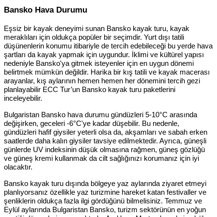
Bansko Hava Durumu
Eşsiz bir kayak deneyimi sunan Bansko kayak turu, kayak
meraklıları için oldukça popüler bir seçimdir. Yurt dışı tatili
düşünenlerin konumu itibariyle de tercih edebileceği bu yerde hava
şartları da kayak yapmak için uygundur. İklimi ve kültürel yapısı
nedeniyle Bansko'ya gitmek isteyenler için en uygun dönemi
belirtmek mümkün değildir. Harika bir kış tatili ve kayak macerası
arayanlar, kış aylarının hemen hemen her dönemini tercih gezi
planlayabilir ECC Tur’un Bansko kayak turu paketlerini
inceleyebilir.
Bulgaristan Bansko hava durumu gündüzleri 5-10°C arasında
değişirken, geceleri -6°C'ye kadar düşebilir. Bu nedenle,
gündüzleri hafif giysiler yeterli olsa da, akşamları ve sabah erken
saatlerde daha kalın giysiler tavsiye edilmektedir. Ayrıca, güneşli
günlerde UV indeksinin düşük olmasına rağmen, güneş gözlüğü
ve güneş kremi kullanmak da cilt sağlığınızı korumanız için iyi
olacaktır.
Bansko kayak turu dışında bölgeye yaz aylarında ziyaret etmeyi
planlıyorsanız özellikle yaz turizmine hareket katan festivaller ve
şenliklerin oldukça fazla ilgi gördüğünü bilmelisiniz. Temmuz ve
Eylül aylarında Bulgaristan Bansko, turizm sektörünün en yoğun