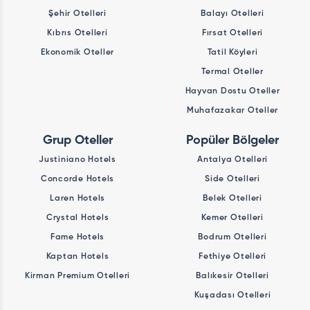
Şehir Otelleri
Balayı Otelleri
Kıbrıs Otelleri
Fırsat Otelleri
Ekonomik Oteller
Tatil Köyleri
Termal Oteller
Hayvan Dostu Oteller
Muhafazakar Oteller
Grup Oteller
Popüler Bölgeler
Justiniano Hotels
Antalya Otelleri
Concorde Hotels
Side Otelleri
Laren Hotels
Belek Otelleri
Crystal Hotels
Kemer Otelleri
Fame Hotels
Bodrum Otelleri
Kaptan Hotels
Fethiye Otelleri
Kirman Premium Otelleri
Balıkesir Otelleri
Kuşadası Otelleri