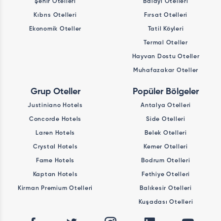
Şehir Otelleri
Balayı Otelleri
Kıbrıs Otelleri
Fırsat Otelleri
Ekonomik Oteller
Tatil Köyleri
Termal Oteller
Hayvan Dostu Oteller
Muhafazakar Oteller
Grup Oteller
Popüler Bölgeler
Justiniano Hotels
Antalya Otelleri
Concorde Hotels
Side Otelleri
Laren Hotels
Belek Otelleri
Crystal Hotels
Kemer Otelleri
Fame Hotels
Bodrum Otelleri
Kaptan Hotels
Fethiye Otelleri
Kirman Premium Otelleri
Balıkesir Otelleri
Kuşadası Otelleri