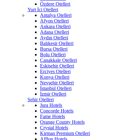
Özdere Otelleri
Yurt İçi Otelleri
Antalya Otelleri
Afyon Otelleri
Ankara Otelleri
Adana Otelleri
Aydın Otelleri
Balıkesir Otelleri
Bursa Otelleri
Bolu Otelleri
Çanakkale Otelleri
Eskişehir Otelleri
Erciyes Otelleri
Konya Otelleri
Nevşehir Otelleri
İstanbul Otelleri
İzmir Otelleri
Şehir Otelleri
Jura Hotels
Concorde Hotels
Fame Hotels
Orange County Hotels
Crystal Hotels
Kirman Premium Otelleri
Afflon Hotels