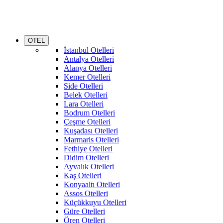
OTEL
İstanbul Otelleri
Antalya Otelleri
Alanya Otelleri
Kemer Otelleri
Side Otelleri
Belek Otelleri
Lara Otelleri
Bodrum Otelleri
Çeşme Otelleri
Kuşadası Otelleri
Marmaris Otelleri
Fethiye Otelleri
Didim Otelleri
Ayvalık Otelleri
Kaş Otelleri
Konyaaltı Otelleri
Assos Otelleri
Küçükkuyu Otelleri
Güre Otelleri
Ören Otelleri