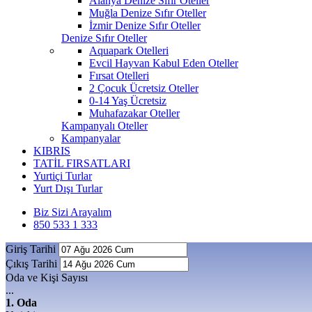
Alanya Denize Sıfır Oteller
Muğla Denize Sıfır Oteller
İzmir Denize Sıfır Oteller
Denize Sıfır Oteller
Aquapark Otelleri
Evcil Hayvan Kabul Eden Oteller
Fırsat Otelleri
2 Çocuk Ücretsiz Oteller
0-14 Yaş Ücretsiz
Muhafazakar Oteller
Kampanyalı Oteller
Kampanyalar
KIBRIS
TATİL FIRSATLARI
Yurtiçi Turlar
Yurt Dışı Turlar
Biz Sizi Arayalım
850 533 1 333
Giriş Tarihi
Çıkış Tarihi
Oda ve Kişi Sayısı
...
1. Oda