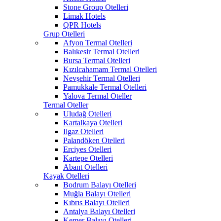
Stone Group Otelleri
Limak Hotels
QPR Hotels
Grup Otelleri
Afyon Termal Otelleri
Balıkesir Termal Otelleri
Bursa Termal Otelleri
Kızılcahamam Termal Otelleri
Nevşehir Termal Otelleri
Pamukkale Termal Otelleri
Yalova Termal Oteller
Termal Oteller
Uludağ Otelleri
Kartalkaya Otelleri
Ilgaz Otelleri
Palandöken Otelleri
Erciyes Otelleri
Kartepe Otelleri
Abant Otelleri
Kayak Otelleri
Bodrum Balayı Otelleri
Muğla Balayı Otelleri
Kıbrıs Balayı Otelleri
Antalya Balayı Otelleri
Kemer Balayı Otelleri