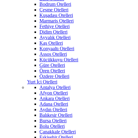
Bodrum Otelleri
Çeşme Otelleri
Kuşadası Otelleri
Marmaris Otelleri
Fethiye Otelleri
Didim Otelleri
Ayvalık Otelleri
Kaş Otelleri
Konyaaltı Otelleri
Assos Otelleri
Küçükkuyu Otelleri
Güre Otelleri
Ören Otelleri
Özdere Otelleri
Yurt İçi Otelleri
Antalya Otelleri
Afyon Otelleri
Ankara Otelleri
Adana Otelleri
Aydın Otelleri
Balıkesir Otelleri
Bursa Otelleri
Bolu Otelleri
Çanakkale Otelleri
Eskişehir Otelleri