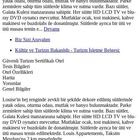
yatak odası, oturma odası, mutfak ve banyo bulunmaktadır. Parke
zeminlere sahip tüm süitlerde klima ve ısıtma vardır. Bazı süitler,
Galata Kulesi manzarasına sahiptir. Her süitte HD LCD TV ve blu-
ray DVD oynatıcı mevcuttur. Mutfaklar ocak, tost makinesi, kahve
makinesi ve buzdolabı ile donatılmıştır. Süitlerde ayrıca bir ütü ve
ütü masası temin e...
Devamı
Biz Sizi Arayalım
Kültür ve Turizm Bakanlığı - Turizm İşletme Belgesi:
Güvenli Turizm Sertifikalı Otel
Tesis Bilgileri
Otel Özellikleri
Harita
Yorumlar
Genel Bilgiler
Louise'in bej renginde zevkli bir şekilde dekore edilmiş süitlerinde
yatak odası, oturma odası, mutfak ve banyo bulunmaktadır. Parke
zeminlere sahip tüm süitlerde klima ve ısıtma vardır. Bazı süitler,
Galata Kulesi manzarasına sahiptir. Her süitte HD LCD TV ve blu-
ray DVD oynatıcı mevcuttur. Mutfaklar ocak, tost makinesi, kahve
makinesi ve buzdolabı ile donatılmıştır. Süitlerde ayrıca bir ütü ve
ütü masası temin edilmektedir. Louis Appartements, Taksim
Meydanı'na 2 km mesafededir.