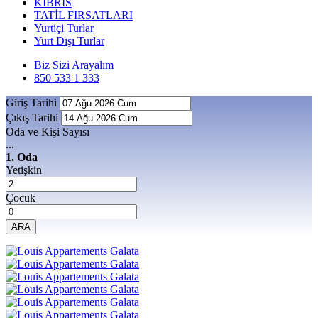
KIBRIS
TATİL FIRSATLARI
Yurtiçi Turlar
Yurt Dışı Turlar
Biz Sizi Arayalım
850 533 1 333
Giriş Tarihi
Çıkış Tarihi
Oda ve Kişi Sayısı
...
1. Oda
Yetişkin
Çocuk
ARA