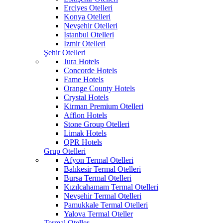
Erciyes Otelleri
Konya Otelleri
Nevşehir Otelleri
İstanbul Otelleri
İzmir Otelleri
Şehir Otelleri
Jura Hotels
Concorde Hotels
Fame Hotels
Orange County Hotels
Crystal Hotels
Kirman Premium Otelleri
Afflon Hotels
Stone Group Otelleri
Limak Hotels
QPR Hotels
Grup Otelleri
Afyon Termal Otelleri
Balıkesir Termal Otelleri
Bursa Termal Otelleri
Kızılcahamam Termal Otelleri
Nevşehir Termal Otelleri
Pamukkale Termal Otelleri
Yalova Termal Oteller
Termal Oteller