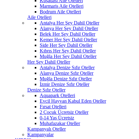
Kuşadası Aile Otelleri
Marmaris Aile Otelleri
Bodrum Aile Otelleri
Aile Otelleri
Antalya Her Şey Dahil Oteller
Alanya Her Şey Dahil Oteller
Belek Her Şey Dahil Oteller
Kemer Her Şey Dahil Oteller
Side Her Şey Dahil Oteller
Kıbrıs Her Şey Dahil Oteller
Muğla Her Şey Dahil Oteller
Her Şey Dahil Oteller
Antalya Denize Sıfır Oteller
Alanya Denize Sıfır Oteller
Muğla Denize Sıfır Oteller
İzmir Denize Sıfır Oteller
Denize Sıfır Oteller
Aquapark Otelleri
Evcil Hayvan Kabul Eden Oteller
Fırsat Otelleri
2 Çocuk Ücretsiz Oteller
0-14 Yaş Ücretsiz
Muhafazakar Oteller
Kampanyalı Oteller
Kampanyalar