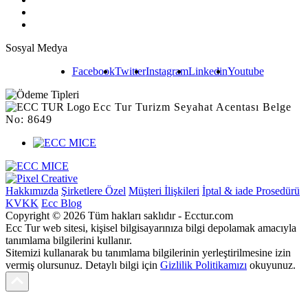
Sosyal Medya
Facebook
Twitter
Instagram
Linkedin
Youtube
Ecc Tur Turizm Seyahat Acentası Belge
No: 8649
Hakkımızda
Şirketlere Özel
Müşteri İlişkileri
İptal & iade Prosedürü
KVKK
Ecc Blog
Copyright © 2026 Tüm hakları saklıdır - Ecctur.com
Ecc Tur web sitesi, kişisel bilgisayarınıza bilgi depolamak amacıyla
tanımlama bilgilerini kullanır.
Sitemizi kullanarak bu tanımlama bilgilerinin yerleştirilmesine izin
vermiş olursunuz. Detaylı bilgi için
Gizlilik Politikamızı
okuyunuz.