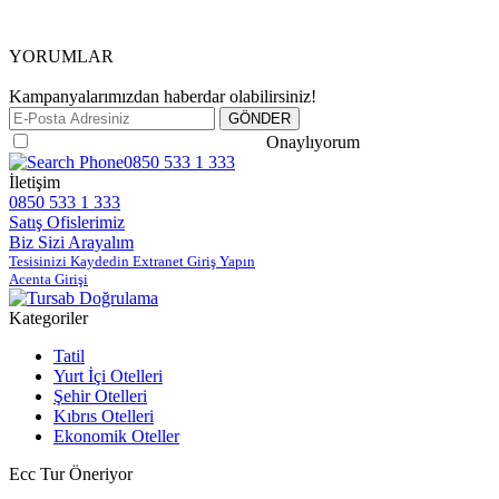
YORUMLAR
Kampanyalarımızdan haberdar olabilirsiniz!
Gizlilik ve Güvenlik Politikasını
Onaylıyorum
0850 533 1 333
İletişim
0850 533 1 333
Satış Ofislerimiz
Biz Sizi Arayalım
Tesisinizi Kaydedin Extranet Giriş Yapın
Acenta Girişi
Kategoriler
Tatil
Yurt İçi Otelleri
Şehir Otelleri
Kıbrıs Otelleri
Ekonomik Oteller
Ecc Tur Öneriyor