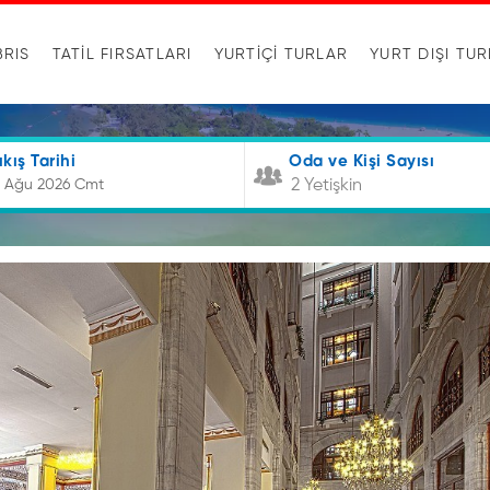
BRIS
TATİL FIRSATLARI
YURTIÇI TURLAR
YURT DIŞI TU
ıkış Tarihi
Oda ve Kişi Sayısı
2 Yetişkin