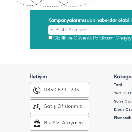
Kampanyalarımızdan haberdar olabilir
Gizlilik ve Güvenlik Politikasını
Onaylı
İletişim
Kategor
Tatil
0850 533 1 333
Yurt İçi O
Şehir Otel
Satış Ofislerimiz
Kıbrıs Ote
Ekonomik 
Biz Sizi Arayalım