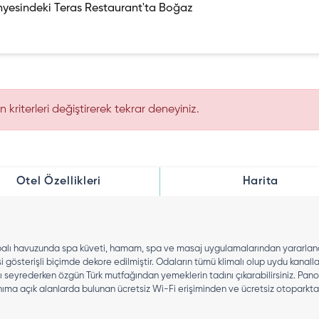
bünyesindeki Teras Restaurant'ta Boğaz
kriterleri değiştirerek tekrar deneyiniz.
Otel Özellikleri
Harita
 kapalı havuzunda spa küveti, hamam, spa ve masaj uygulamalarından yararlana
österişli biçimde dekore edilmiştir. Odaların tümü klimalı olup uydu kanalları
seyrederken özgün Türk mutfağından yemeklerin tadını çıkarabilirsiniz. Panor
llanıma açık alanlarda bulunan ücretsiz Wi-Fi erişiminden ve ücretsiz otoparkta