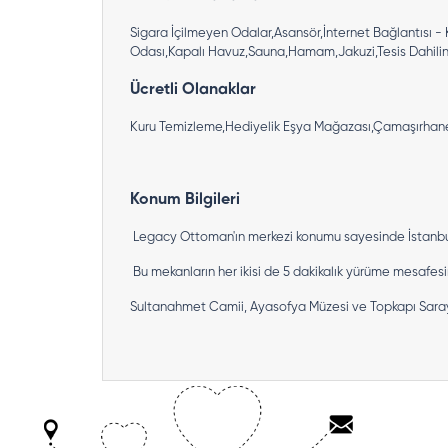
Sigara İçilmeyen Odalar,Asansör,İnternet Bağlantısı -
Odası,Kapalı Havuz,Sauna,Hamam,Jakuzi,Tesis Dahilind
Ücretli Olanaklar
Kuru Temizleme,Hediyelik Eşya Mağazası,Çamaşırhane,Ku
Konum Bilgileri
Legacy Ottoman'ın merkezi konumu sayesinde İstanbul'u
Bu mekanların her ikisi de 5 dakikalık yürüme mesafesi
Sultanahmet Camii, Ayasofya Müzesi ve Topkapı Sarayı'n