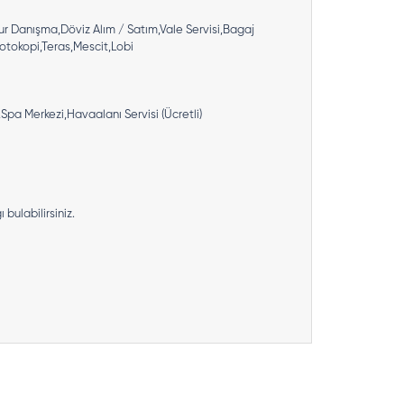
ur Danışma,Döviz Alım / Satım,Vale Servisi,Bagaj
otokopi,Teras,Mescit,Lobi
pa Merkezi,Havaalanı Servisi (Ücretli)
bulabilirsiniz.