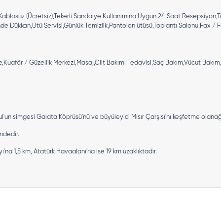
 Kablosuz (Ücretsiz),Tekerli Sandalye Kullanımına Uygun,24 Saat Resepsiyon,T
e Dükkan,Ütü Servisi,Günlük Temizlik,Pantolon ütüsü,Toplantı Salonu,Fax / F
aför / Güzellik Merkezi,Masaj,Cilt Bakımı Tedavisi,Saç Bakım,Vücut Bakım,S
n simgesi Galata Köprüsü'nü ve büyüleyici Mısır Çarşısı'nı keşfetme olanağı 
ndedir.
a 1,5 km, Atatürk Havaalanı'na ise 19 km uzaklıktadır.