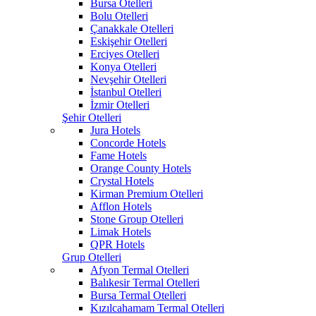
Bursa Otelleri
Bolu Otelleri
Çanakkale Otelleri
Eskişehir Otelleri
Erciyes Otelleri
Konya Otelleri
Nevşehir Otelleri
İstanbul Otelleri
İzmir Otelleri
Şehir Otelleri
Jura Hotels
Concorde Hotels
Fame Hotels
Orange County Hotels
Crystal Hotels
Kirman Premium Otelleri
Afflon Hotels
Stone Group Otelleri
Limak Hotels
QPR Hotels
Grup Otelleri
Afyon Termal Otelleri
Balıkesir Termal Otelleri
Bursa Termal Otelleri
Kızılcahamam Termal Otelleri