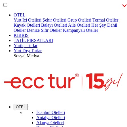
OTEL
Yurt İçi Otelleri
Şehir Otelleri
Grup Otelleri
Termal Oteller
Kayak Otelleri
Balayı Otelleri
Aile Otelleri
Her Şey Dahil
Oteller
Denize Sıfır Oteller
Kampanyalı Oteller
KIBRIS
TATİL FIRSATLARI
Yurtiçi Turlar
Yurt Dışı Turlar
Sosyal Medya
OTEL
İstanbul Otelleri
Antalya Otelleri
Alanya Otelleri