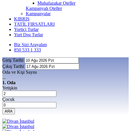
Muhafazakar Oteller
Kampanyalı Oteller
Kampanyalar
KIBRIS
TATİL FIRSATLARI
Yurtiçi Turlar
Yurt Dışı Turlar
Biz Sizi Arayalım
850 533 1 333
Giriş Tarihi
Çıkış Tarihi
Oda ve Kişi Sayısı
...
1. Oda
Yetişkin
Çocuk
ARA