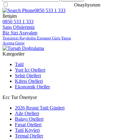
Gizlilik ve Güvenlik Politikasını
Onaylıyorum
0850 533 1 333
İletişim
0850 533 1 333
Satış Ofislerimiz
Biz Sizi Arayalım
Tesisinizi Kaydedin Extranet Giriş Yapın
Acenta Girişi
Kategoriler
Tatil
Yurt İçi Otelleri
Şehir Otelleri
Kıbrıs Otelleri
Ekonomik Oteller
Ecc Tur Öneriyor
2026 Resmi Tatil Günleri
Aile Otelleri
Balayı Otelleri
Fırsat Otelleri
Tatil Köyleri
Termal Oteller