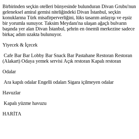
Birbirinden seçkin otelleri bünyesinde bulunduran Divan Grubu'nun
geleneksel amiral gemisi niteliğindeki Divan İstanbul, seçkin
konuklarına Türk misafirperverliğini, lüks tasarım anlayışı ve eşsiz
bir yorumla sunuyor. Taksim Meydanı'na ulaşan ağaçlı bulvarın
başında yer alan Divan İstanbul, şehrin en önemli merkezine sadece
birkaç adım uzakta bulunuyor.
Yiyecek & İçecek
Cafe Bar
Bar
Lobby Bar
Snack Bar
Pastahane
Restoran
Restoran
(Alakart)
Odaya yemek servisi
Açık restoran
Kapalı restoran
Odalar
Ara kapılı odalar
Engelli odaları
Sigara içilmeyen odalar
Havuzlar
Kapalı yüzme havuzu
HARİTA