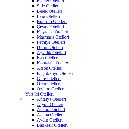
Kemer Otelleri
Side Otelleri
Belek Otelleri
Lara Otelleri
Bodrum Otelleri
Çeşme Otelleri
Kuşadası Otelleri
Marmaris Otelleri
Fethiye Otelleri
Didim Otelleri
Ayvalık Otelleri
Kaş Otelleri
Konyaaltı Otelleri
Assos Otelleri
Küçükkuyu Otelleri
Güre Otelleri
Ören Otelleri
Özdere Otelleri
Yurt İçi Otelleri
Antalya Otelleri
Afyon Otelleri
Ankara Otelleri
Adana Otelleri
Aydın Otelleri
Balıkesir Otelleri