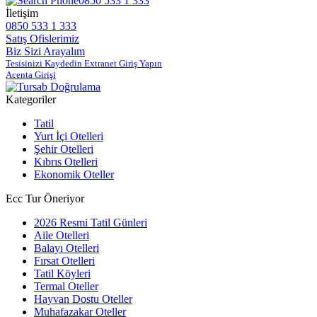
0850 533 1 333
İletişim
0850 533 1 333
Satış Ofislerimiz
Biz Sizi Arayalım
Tesisinizi Kaydedin Extranet Giriş Yapın
Acenta Girişi
Kategoriler
Tatil
Yurt İçi Otelleri
Şehir Otelleri
Kıbrıs Otelleri
Ekonomik Oteller
Ecc Tur Öneriyor
2026 Resmi Tatil Günleri
Aile Otelleri
Balayı Otelleri
Fırsat Otelleri
Tatil Köyleri
Termal Oteller
Hayvan Dostu Oteller
Muhafazakar Oteller