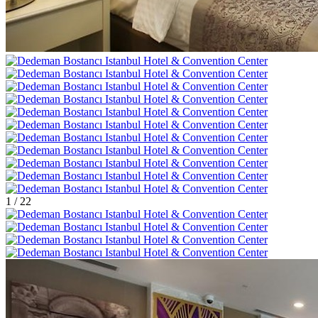
1
/
22