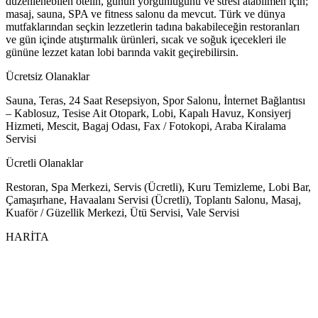
düzenlenebilen otelin, günün yorgunluğunu ve stresi atabilmen için;
masaj, sauna, SPA ve fitness salonu da mevcut. Türk ve dünya
mutfaklarından seçkin lezzetlerin tadına bakabileceğin restoranları
ve gün içinde atıştırmalık ürünleri, sıcak ve soğuk içecekleri ile
gününe lezzet katan lobi barında vakit geçirebilirsin.
Ücretsiz Olanaklar
Sauna, Teras, 24 Saat Resepsiyon, Spor Salonu, İnternet Bağlantısı
– Kablosuz, Tesise Ait Otopark, Lobi, Kapalı Havuz, Konsiyerj
Hizmeti, Mescit, Bagaj Odası, Fax / Fotokopi, Araba Kiralama
Servisi
Ücretli Olanaklar
Restoran, Spa Merkezi, Servis (Ücretli), Kuru Temizleme, Lobi Bar,
Çamaşırhane, Havaalanı Servisi (Ücretli), Toplantı Salonu, Masaj,
Kuaför / Güzellik Merkezi, Ütü Servisi, Vale Servisi
HARİTA