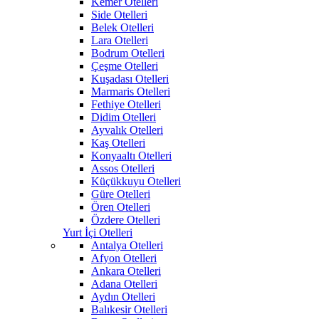
Kemer Otelleri
Side Otelleri
Belek Otelleri
Lara Otelleri
Bodrum Otelleri
Çeşme Otelleri
Kuşadası Otelleri
Marmaris Otelleri
Fethiye Otelleri
Didim Otelleri
Ayvalık Otelleri
Kaş Otelleri
Konyaaltı Otelleri
Assos Otelleri
Küçükkuyu Otelleri
Güre Otelleri
Ören Otelleri
Özdere Otelleri
Yurt İçi Otelleri
Antalya Otelleri
Afyon Otelleri
Ankara Otelleri
Adana Otelleri
Aydın Otelleri
Balıkesir Otelleri