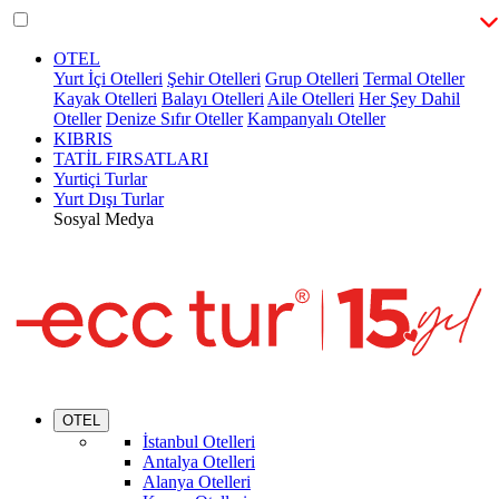
OTEL
Yurt İçi Otelleri
Şehir Otelleri
Grup Otelleri
Termal Oteller
Kayak Otelleri
Balayı Otelleri
Aile Otelleri
Her Şey Dahil
Oteller
Denize Sıfır Oteller
Kampanyalı Oteller
KIBRIS
TATİL FIRSATLARI
Yurtiçi Turlar
Yurt Dışı Turlar
Sosyal Medya
OTEL
İstanbul Otelleri
Antalya Otelleri
Alanya Otelleri