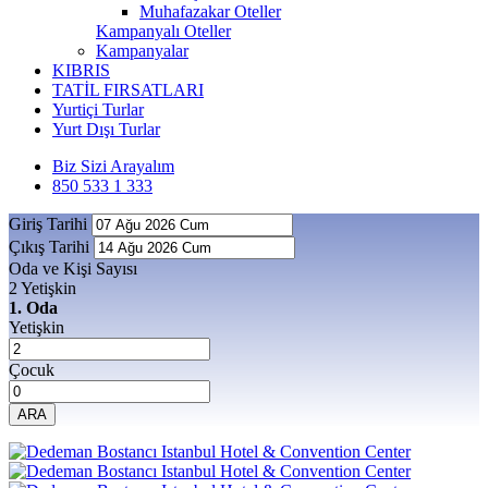
Muhafazakar Oteller
Kampanyalı Oteller
Kampanyalar
KIBRIS
TATİL FIRSATLARI
Yurtiçi Turlar
Yurt Dışı Turlar
Biz Sizi Arayalım
850 533 1 333
Giriş Tarihi
Çıkış Tarihi
Oda ve Kişi Sayısı
2 Yetişkin
1. Oda
Yetişkin
Çocuk
ARA