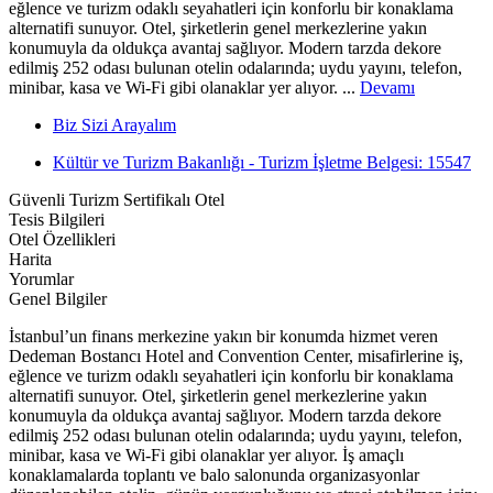
eğlence ve turizm odaklı seyahatleri için konforlu bir konaklama
alternatifi sunuyor. Otel, şirketlerin genel merkezlerine yakın
konumuyla da oldukça avantaj sağlıyor. Modern tarzda dekore
edilmiş 252 odası bulunan otelin odalarında; uydu yayını, telefon,
minibar, kasa ve Wi-Fi gibi olanaklar yer alıyor. ...
Devamı
Biz Sizi Arayalım
Kültür ve Turizm Bakanlığı - Turizm İşletme Belgesi: 15547
Güvenli Turizm Sertifikalı Otel
Tesis Bilgileri
Otel Özellikleri
Harita
Yorumlar
Genel Bilgiler
İstanbul’un finans merkezine yakın bir konumda hizmet veren
Dedeman Bostancı Hotel and Convention Center, misafirlerine iş,
eğlence ve turizm odaklı seyahatleri için konforlu bir konaklama
alternatifi sunuyor. Otel, şirketlerin genel merkezlerine yakın
konumuyla da oldukça avantaj sağlıyor. Modern tarzda dekore
edilmiş 252 odası bulunan otelin odalarında; uydu yayını, telefon,
minibar, kasa ve Wi-Fi gibi olanaklar yer alıyor. İş amaçlı
konaklamalarda toplantı ve balo salonunda organizasyonlar