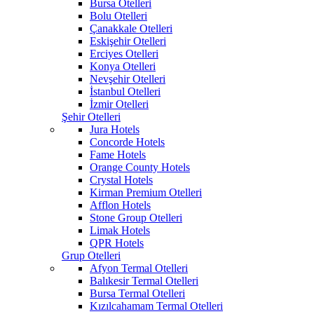
Bursa Otelleri
Bolu Otelleri
Çanakkale Otelleri
Eskişehir Otelleri
Erciyes Otelleri
Konya Otelleri
Nevşehir Otelleri
İstanbul Otelleri
İzmir Otelleri
Şehir Otelleri
Jura Hotels
Concorde Hotels
Fame Hotels
Orange County Hotels
Crystal Hotels
Kirman Premium Otelleri
Afflon Hotels
Stone Group Otelleri
Limak Hotels
QPR Hotels
Grup Otelleri
Afyon Termal Otelleri
Balıkesir Termal Otelleri
Bursa Termal Otelleri
Kızılcahamam Termal Otelleri