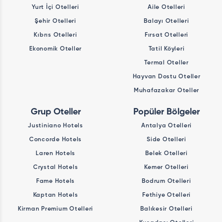
Yurt İçi Otelleri
Aile Otelleri
Şehir Otelleri
Balayı Otelleri
Kıbrıs Otelleri
Fırsat Otelleri
Ekonomik Oteller
Tatil Köyleri
Termal Oteller
Hayvan Dostu Oteller
Muhafazakar Oteller
Grup Oteller
Popüler Bölgeler
Justiniano Hotels
Antalya Otelleri
Concorde Hotels
Side Otelleri
Laren Hotels
Belek Otelleri
Crystal Hotels
Kemer Otelleri
Fame Hotels
Bodrum Otelleri
Kaptan Hotels
Fethiye Otelleri
Kirman Premium Otelleri
Balıkesir Otelleri