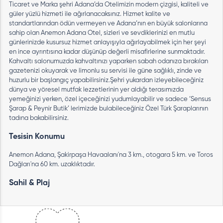
Ticaret ve Marka şehri Adana’da Otelimizin modern çizgisi, kaliteli ve
güler yüzlü hizmeti ile ağırlanacaksınız. Hizmet kalite ve
standartlarından ödün vermeyen ve Adana’nın en büyük salonlarına
sahip olan Anemon Adana Otel, sizleri ve sevdiklerinizi en mutlu
günlerinizde kusursuz hizmet anlayışıyla ağırlayabilmek için her şeyi
en ince ayrıntısına kadar düşünüp değerli misafirlerine sunmaktadır.
Kahvaltı salonumuzda kahvaltınızı yaparken sabah odanıza bırakılan
gazetenizi okuyarak ve limonlu su servisi ile güne sağlıklı, zinde ve
huzurlu bir başlangıç yapabilirsiniz.Şehri yukardan izleyebileceğiniz
dünya ve yöresel mutfak lezzetlerinin yer aldığı terasımızda
yemeğinizi yerken, özel içeceğinizi yudumlayabilir ve sadece ‘Sensus
Şarap & Peynir Butik’ lerimizde bulabileceğiniz Özel Türk Şaraplarının
tadına bakabilirsiniz.
Tesisin Konumu
Anemon Adana, Şakirpaşa Havaalanı'na 3 km., otogara 5 km. ve Toros
Dağları'na 60 km. uzaklıktadır.
Sahil & Plaj