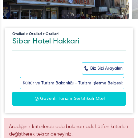
1
/
14
Otelleri > Otelleri > Otelleri
Sibar Hotel Hakkari
Biz Sizi Arayalım
Kültür ve Turizm Bakanlığı - Turizm İşletme Belgesi:
Güvenli Turizm Sertifikalı Otel
Aradığınız kriterlerde oda bulunamadı. Lütfen kriterleri
değiştirerek tekrar deneyiniz.