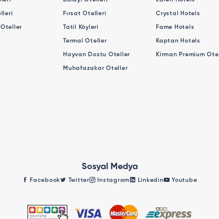
leri
Balayı Otelleri
Laren Hotels
lleri
Fırsat Otelleri
Crystal Hotels
Oteller
Tatil Köyleri
Fame Hotels
Termal Oteller
Kaptan Hotels
Hayvan Dostu Oteller
Kirman Premium Otel
Muhafazakar Oteller
Sosyal Medya
Facebook
Twitter
Instagram
Linkedin
Youtube