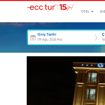
OTEL
KI
Giriş Tarihi
Ç