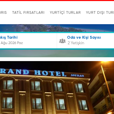
BRIS
TATİL FIRSATLARI
YURTIÇI TURLAR
YURT DIŞI TU
ıkış Tarihi
Oda ve Kişi Sayısı
2 Yetişkin