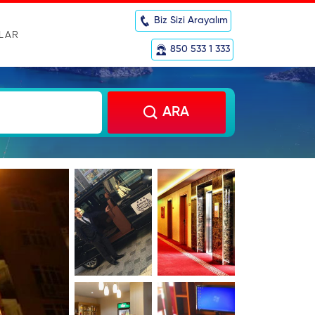
Biz Sizi Arayalım
RLAR
850 533 1 333
ARA