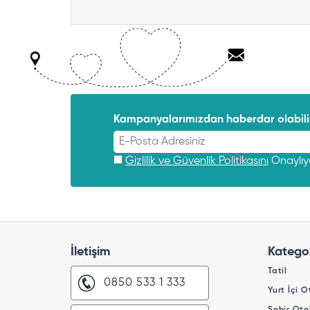
Kampanyalarımızdan haberdar olabilir
Gizlilik ve Güvenlik Politikasını
Onaylı
İletişim
Kategor
Tatil
0850 533 1 333
Yurt İçi O