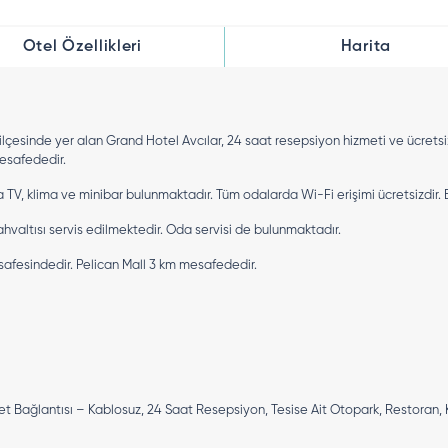
Otel Özellikleri
Harita
 ilçesinde yer alan Grand Hotel Avcılar, 24 saat resepsiyon hizmeti ve ücrets
esafededir.
V, klima ve minibar bulunmaktadır. Tüm odalarda Wi-Fi erişimi ücretsizdir. B
hvaltısı servis edilmektedir. Oda servisi de bulunmaktadır.
afesindedir. Pelican Mall 3 km mesafededir.
rnet Bağlantısı – Kablosuz, 24 Saat Resepsiyon, Tesise Ait Otopark, Restoran,