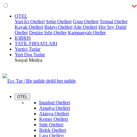
OTEL
Yurt İçi Otelleri
Şehir Otelleri
Grup Otelleri
Termal Oteller
Kayak Otelleri
Balayı Otelleri
Aile Otelleri
Her Şey Dahil
Oteller
Denize Sıfır Oteller
Kampanyalı Oteller
KIBRIS
TATİL FIRSATLARI
Yurtiçi Turlar
Yurt Dışı Turlar
Sosyal Medya
OTEL
İstanbul Otelleri
Antalya Otelleri
Alanya Otelleri
Kemer Otelleri
Side Otelleri
Belek Otelleri
Lara Otelleri