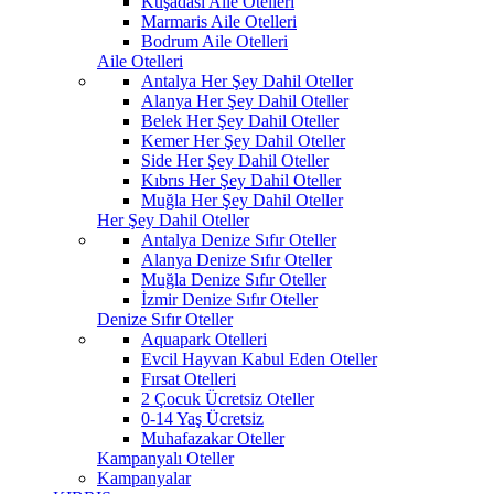
Kuşadası Aile Otelleri
Marmaris Aile Otelleri
Bodrum Aile Otelleri
Aile Otelleri
Antalya Her Şey Dahil Oteller
Alanya Her Şey Dahil Oteller
Belek Her Şey Dahil Oteller
Kemer Her Şey Dahil Oteller
Side Her Şey Dahil Oteller
Kıbrıs Her Şey Dahil Oteller
Muğla Her Şey Dahil Oteller
Her Şey Dahil Oteller
Antalya Denize Sıfır Oteller
Alanya Denize Sıfır Oteller
Muğla Denize Sıfır Oteller
İzmir Denize Sıfır Oteller
Denize Sıfır Oteller
Aquapark Otelleri
Evcil Hayvan Kabul Eden Oteller
Fırsat Otelleri
2 Çocuk Ücretsiz Oteller
0-14 Yaş Ücretsiz
Muhafazakar Oteller
Kampanyalı Oteller
Kampanyalar