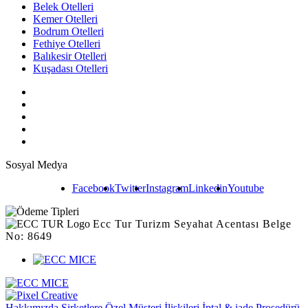
Belek Otelleri
Kemer Otelleri
Bodrum Otelleri
Fethiye Otelleri
Balıkesir Otelleri
Kuşadası Otelleri
Sosyal Medya
Facebook
Twitter
Instagram
Linkedin
Youtube
Ecc Tur Turizm Seyahat Acentası Belge
No: 8649
Hakkımızda
Şirketlere Özel
Müşteri İlişkileri
İptal & iade Prosedürü