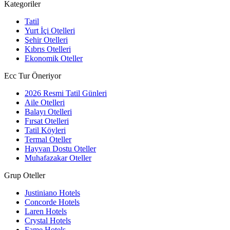
Kategoriler
Tatil
Yurt İçi Otelleri
Şehir Otelleri
Kıbrıs Otelleri
Ekonomik Oteller
Ecc Tur Öneriyor
2026 Resmi Tatil Günleri
Aile Otelleri
Balayı Otelleri
Fırsat Otelleri
Tatil Köyleri
Termal Oteller
Hayvan Dostu Oteller
Muhafazakar Oteller
Grup Oteller
Justiniano Hotels
Concorde Hotels
Laren Hotels
Crystal Hotels
Fame Hotels