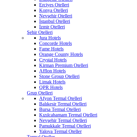
Erciyes Otelleri
Konya Otelleri
Nevşehir Otelleri
İstanbul Otelleri
İzmir Otelleri
Şehir Otelleri
Jura Hotels
Concorde Hotels
Fame Hotels
Orange County Hotels
Crystal Hotels
Kirman Premium Otelleri
Afflon Hotels
Stone Group Otelleri
Limak Hotels
QPR Hotels
Grup Otelleri
Afyon Termal Otelleri
Balıkesir Termal Otelleri
Bursa Termal Otelleri
Kızılcahamam Termal Otelleri
Nevşehir Termal Otelleri
Pamukkale Termal Otelleri
Yalova Termal Oteller
Termal Oteller