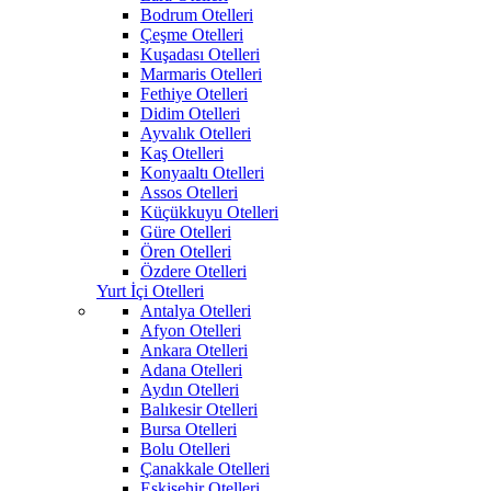
Bodrum Otelleri
Çeşme Otelleri
Kuşadası Otelleri
Marmaris Otelleri
Fethiye Otelleri
Didim Otelleri
Ayvalık Otelleri
Kaş Otelleri
Konyaaltı Otelleri
Assos Otelleri
Küçükkuyu Otelleri
Güre Otelleri
Ören Otelleri
Özdere Otelleri
Yurt İçi Otelleri
Antalya Otelleri
Afyon Otelleri
Ankara Otelleri
Adana Otelleri
Aydın Otelleri
Balıkesir Otelleri
Bursa Otelleri
Bolu Otelleri
Çanakkale Otelleri
Eskişehir Otelleri