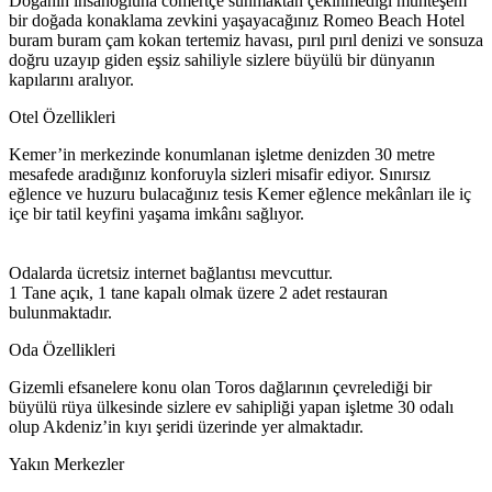
Doğanın insanoğluna cömertçe sunmaktan çekinmediği muhteşem
bir doğada konaklama zevkini yaşayacağınız Romeo Beach Hotel
buram buram çam kokan tertemiz havası, pırıl pırıl denizi ve sonsuza
doğru uzayıp giden eşsiz sahiliyle sizlere büyülü bir dünyanın
kapılarını aralıyor.
Otel Özellikleri
Kemer’in merkezinde konumlanan işletme denizden 30 metre
mesafede aradığınız konforuyla sizleri misafir ediyor. Sınırsız
eğlence ve huzuru bulacağınız tesis Kemer eğlence mekânları ile iç
içe bir tatil keyfini yaşama imkânı sağlıyor.
Odalarda ücretsiz internet bağlantısı mevcuttur.
1 Tane açık, 1 tane kapalı olmak üzere 2 adet restauran
bulunmaktadır.
Oda Özellikleri
Gizemli efsanelere konu olan Toros dağlarının çevrelediği bir
büyülü rüya ülkesinde sizlere ev sahipliği yapan işletme 30 odalı
olup Akdeniz’in kıyı şeridi üzerinde yer almaktadır.
Yakın Merkezler