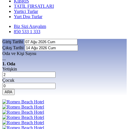
KIBRIS
TATİL FIRSATLARI
Yurtiçi Turlar
Yurt Dışı Turlar
Biz Sizi Arayalım
850 533 1 333
Giriş Tarihi
Çıkış Tarihi
Oda ve Kişi Sayısı
...
1. Oda
Yetişkin
Çocuk
ARA