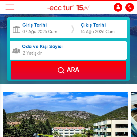
Giriş Tarihi
Çıkış Tarihi
Oda ve Kişi Sayısı
2 Yetişkin
ARA