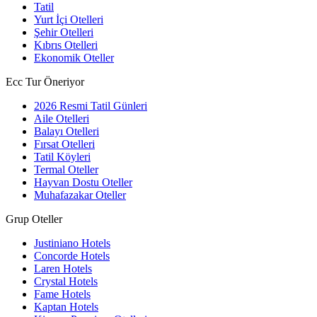
Tatil
Yurt İçi Otelleri
Şehir Otelleri
Kıbrıs Otelleri
Ekonomik Oteller
Ecc Tur Öneriyor
2026 Resmi Tatil Günleri
Aile Otelleri
Balayı Otelleri
Fırsat Otelleri
Tatil Köyleri
Termal Oteller
Hayvan Dostu Oteller
Muhafazakar Oteller
Grup Oteller
Justiniano Hotels
Concorde Hotels
Laren Hotels
Crystal Hotels
Fame Hotels
Kaptan Hotels