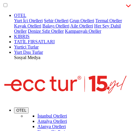
OTEL
Yurt İçi Otelleri
Şehir Otelleri
Grup Otelleri
Termal Oteller
Kayak Otelleri
Balayı Otelleri
Aile Otelleri
Her Şey Dahil
Oteller
Denize Sıfır Oteller
Kampanyalı Oteller
KIBRIS
TATİL FIRSATLARI
Yurtiçi Turlar
Yurt Dışı Turlar
Sosyal Medya
OTEL
İstanbul Otelleri
Antalya Otelleri
Alanya Otelleri