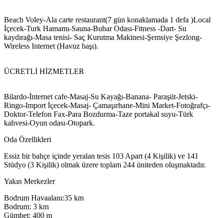
Beach Voley-Ala carte restaurant(7 gün konaklamada 1 defa )Local
İçecek-Turk Hamamı-Sauna-Buhar Odası-Fitness -Dart- Su
kaydırağı-Masa tenisi- Saç Kurutma Makinesi-Şemsiye Şezlong-
Wireless Internet (Havuz başı).
ÜCRETLİ HİZMETLER
Bilardo-İnternet cafe-Masaj-Su Kayağı-Banana- Paraşüt-Jetski-
Ringo-Import İçecek-Masaj- Çamaşırhane-Mini Market-Fotoğrafçı-
Doktor-Telefon Fax-Para Bozdurma-Taze portakal suyu-Türk
kahvesi-Oyun odası-Otopark.
Oda Özellikleri
Essiz bir bahçe içinde yeralan tesis 103 Apart (4 Kişilik) ve 141
Stüdyo (3 Kişilik) olmak üzere toplam 244 üniteden oluşmaktadır.
Yakın Merkezler
Bodrum Havaalanı:35 km
Bodrum: 3 km
Gümbet: 400 m