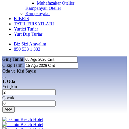
Muhafazakar Oteller
Kampanyalı Oteller
Kampanyalar
KIBRIS
TATİL FIRSATLARI
Yurtiçi Turlar
Yurt Dışı Turlar
Biz Sizi Arayalım
850 533 1 333
Giriş Tarihi
Çıkış Tarihi
Oda ve Kişi Sayısı
...
1. Oda
Yetişkin
Çocuk
ARA