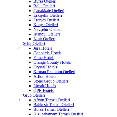
Bursa Otelleri
Bolu Otelleri
Çanakkale Otelleri
Eskişehir Otelleri
Erciyes Otelleri
Konya Otelleri
Nevşehir Otelleri
İstanbul Otelleri
İzmir Otelleri
Şehir Otelleri
Jura Hotels
Concorde Hotels
Fame Hotels
Orange County Hotels
Crystal Hotels
Kirman Premium Otelleri
Afflon Hotels
Stone Group Otelleri
Limak Hotels
QPR Hotels
Grup Otelleri
Afyon Termal Otelleri
Balıkesir Termal Otelleri
Bursa Termal Otelleri
Kızılcahamam Termal Otelleri