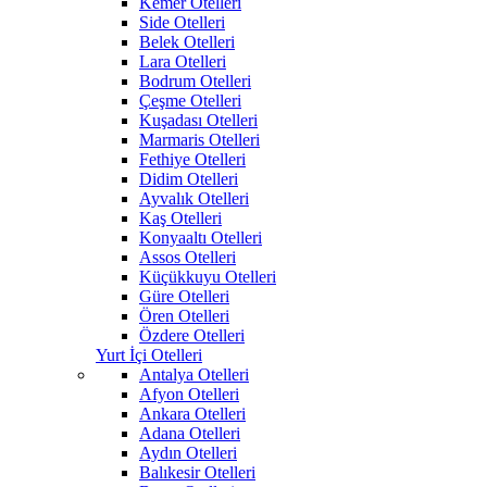
Kemer Otelleri
Side Otelleri
Belek Otelleri
Lara Otelleri
Bodrum Otelleri
Çeşme Otelleri
Kuşadası Otelleri
Marmaris Otelleri
Fethiye Otelleri
Didim Otelleri
Ayvalık Otelleri
Kaş Otelleri
Konyaaltı Otelleri
Assos Otelleri
Küçükkuyu Otelleri
Güre Otelleri
Ören Otelleri
Özdere Otelleri
Yurt İçi Otelleri
Antalya Otelleri
Afyon Otelleri
Ankara Otelleri
Adana Otelleri
Aydın Otelleri
Balıkesir Otelleri