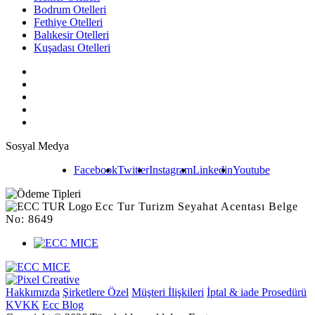
Bodrum Otelleri
Fethiye Otelleri
Balıkesir Otelleri
Kuşadası Otelleri
Sosyal Medya
Facebook
Twitter
Instagram
Linkedin
Youtube
Ecc Tur Turizm Seyahat Acentası Belge
No: 8649
Hakkımızda
Şirketlere Özel
Müşteri İlişkileri
İptal & iade Prosedürü
KVKK
Ecc Blog