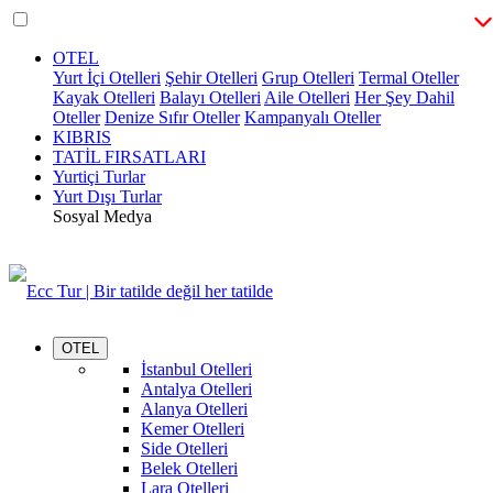
OTEL
Yurt İçi Otelleri
Şehir Otelleri
Grup Otelleri
Termal Oteller
Kayak Otelleri
Balayı Otelleri
Aile Otelleri
Her Şey Dahil
Oteller
Denize Sıfır Oteller
Kampanyalı Oteller
KIBRIS
TATİL FIRSATLARI
Yurtiçi Turlar
Yurt Dışı Turlar
Sosyal Medya
OTEL
İstanbul Otelleri
Antalya Otelleri
Alanya Otelleri
Kemer Otelleri
Side Otelleri
Belek Otelleri
Lara Otelleri