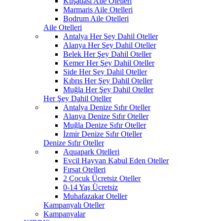
Kuşadası Aile Otelleri
Marmaris Aile Otelleri
Bodrum Aile Otelleri
Aile Otelleri
Antalya Her Şey Dahil Oteller
Alanya Her Şey Dahil Oteller
Belek Her Şey Dahil Oteller
Kemer Her Şey Dahil Oteller
Side Her Şey Dahil Oteller
Kıbrıs Her Şey Dahil Oteller
Muğla Her Şey Dahil Oteller
Her Şey Dahil Oteller
Antalya Denize Sıfır Oteller
Alanya Denize Sıfır Oteller
Muğla Denize Sıfır Oteller
İzmir Denize Sıfır Oteller
Denize Sıfır Oteller
Aquapark Otelleri
Evcil Hayvan Kabul Eden Oteller
Fırsat Otelleri
2 Çocuk Ücretsiz Oteller
0-14 Yaş Ücretsiz
Muhafazakar Oteller
Kampanyalı Oteller
Kampanyalar