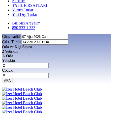
KIBRIS
TATİL FIRSATLARI
Yurtiçi Turlar
Yurt Dışı Turlar
Biz Sizi Arayalım
850 533 1 333
Giriş Tarihi
Çıkış Tarihi
Oda ve Kişi Sayısı
2 Yetişkin
1. Oda
Yetişkin
Çocuk
ARA