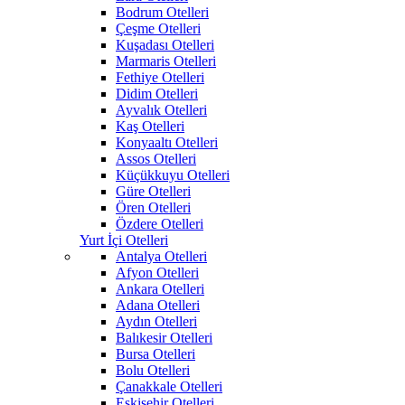
Bodrum Otelleri
Çeşme Otelleri
Kuşadası Otelleri
Marmaris Otelleri
Fethiye Otelleri
Didim Otelleri
Ayvalık Otelleri
Kaş Otelleri
Konyaaltı Otelleri
Assos Otelleri
Küçükkuyu Otelleri
Güre Otelleri
Ören Otelleri
Özdere Otelleri
Yurt İçi Otelleri
Antalya Otelleri
Afyon Otelleri
Ankara Otelleri
Adana Otelleri
Aydın Otelleri
Balıkesir Otelleri
Bursa Otelleri
Bolu Otelleri
Çanakkale Otelleri
Eskişehir Otelleri