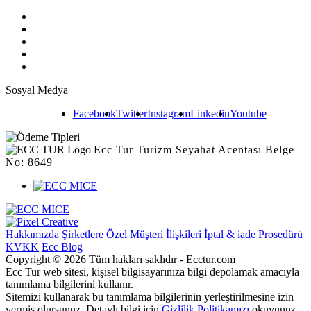
Sosyal Medya
Facebook
Twitter
Instagram
Linkedin
Youtube
Ecc Tur Turizm Seyahat Acentası Belge
No: 8649
Hakkımızda
Şirketlere Özel
Müşteri İlişkileri
İptal & iade Prosedürü
KVKK
Ecc Blog
Copyright © 2026 Tüm hakları saklıdır - Ecctur.com
Ecc Tur web sitesi, kişisel bilgisayarınıza bilgi depolamak amacıyla
tanımlama bilgilerini kullanır.
Sitemizi kullanarak bu tanımlama bilgilerinin yerleştirilmesine izin
vermiş olursunuz. Detaylı bilgi için
Gizlilik Politikamızı
okuyunuz.