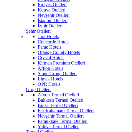
Erciyes Otelleri
Konya Otelleri
Nevşehir Otelleri
İstanbul Otelleri
İzmir Otelleri
Şehir Otelleri
Jura Hotels
Concorde Hotels
Fame Hotels
Orange County Hotels
Crystal Hotels
Kirman Premium Otelleri
Afflon Hotels
Stone Group Otelleri
Limak Hotels
QPR Hotels
Grup Otelleri
Afyon Termal Otelleri
Balıkesir Termal Otelleri
Bursa Termal Otelleri
Kızılcahamam Termal Otelleri
Nevşehir Termal Otelleri
Pamukkale Termal Otelleri
Yalova Termal Oteller
Termal Oteller