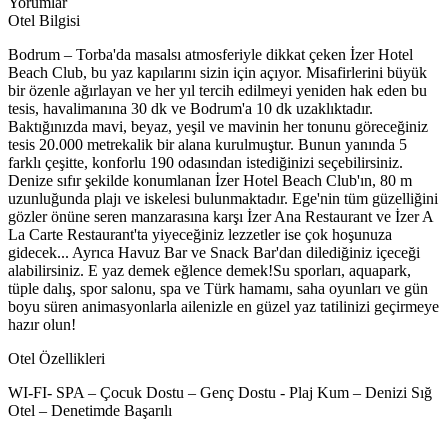
Yorumlar
Otel Bilgisi
Bodrum – Torba'da masalsı atmosferiyle dikkat çeken İzer Hotel
Beach Club, bu yaz kapılarını sizin için açıyor. Misafirlerini büyük
bir özenle ağırlayan ve her yıl tercih edilmeyi yeniden hak eden bu
tesis, havalimanına 30 dk ve Bodrum'a 10 dk uzaklıktadır.
Baktığınızda mavi, beyaz, yeşil ve mavinin her tonunu göreceğiniz
tesis 20.000 metrekalik bir alana kurulmuştur. Bunun yanında 5
farklı çeşitte, konforlu 190 odasından istediğinizi seçebilirsiniz.
Denize sıfır şekilde konumlanan İzer Hotel Beach Club'ın, 80 m
uzunluğunda plajı ve iskelesi bulunmaktadır. Ege'nin tüm güzelliğini
gözler önüne seren manzarasına karşı İzer Ana Restaurant ve İzer A
La Carte Restaurant'ta yiyeceğiniz lezzetler ise çok hoşunuza
gidecek... Ayrıca Havuz Bar ve Snack Bar'dan dilediğiniz içeceği
alabilirsiniz. E yaz demek eğlence demek!Su sporları, aquapark,
tüple dalış, spor salonu, spa ve Türk hamamı, saha oyunları ve gün
boyu süren animasyonlarla ailenizle en güzel yaz tatilinizi geçirmeye
hazır olun!
Otel Özellikleri
WI-FI- SPA – Çocuk Dostu – Genç Dostu - Plaj Kum – Denizi Sığ
Otel – Denetimde Başarılı