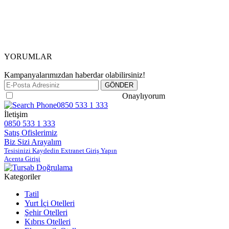
YORUMLAR
Kampanyalarımızdan haberdar olabilirsiniz!
Gizlilik ve Güvenlik Politikasını
Onaylıyorum
0850 533 1 333
İletişim
0850 533 1 333
Satış Ofislerimiz
Biz Sizi Arayalım
Tesisinizi Kaydedin Extranet Giriş Yapın
Acenta Girişi
Kategoriler
Tatil
Yurt İçi Otelleri
Şehir Otelleri
Kıbrıs Otelleri