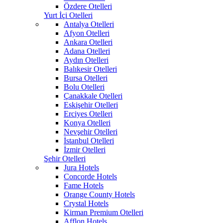
Özdere Otelleri
Yurt İçi Otelleri
Antalya Otelleri
Afyon Otelleri
Ankara Otelleri
Adana Otelleri
Aydın Otelleri
Balıkesir Otelleri
Bursa Otelleri
Bolu Otelleri
Çanakkale Otelleri
Eskişehir Otelleri
Erciyes Otelleri
Konya Otelleri
Nevşehir Otelleri
İstanbul Otelleri
İzmir Otelleri
Şehir Otelleri
Jura Hotels
Concorde Hotels
Fame Hotels
Orange County Hotels
Crystal Hotels
Kirman Premium Otelleri
Afflon Hotels