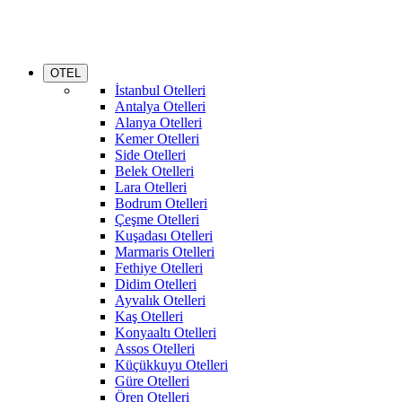
OTEL
İstanbul Otelleri
Antalya Otelleri
Alanya Otelleri
Kemer Otelleri
Side Otelleri
Belek Otelleri
Lara Otelleri
Bodrum Otelleri
Çeşme Otelleri
Kuşadası Otelleri
Marmaris Otelleri
Fethiye Otelleri
Didim Otelleri
Ayvalık Otelleri
Kaş Otelleri
Konyaaltı Otelleri
Assos Otelleri
Küçükkuyu Otelleri
Güre Otelleri
Ören Otelleri