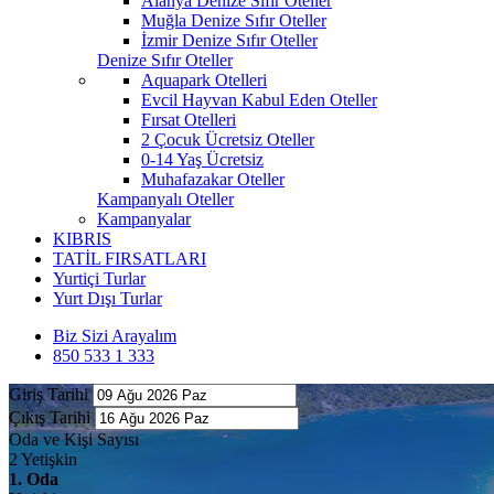
Alanya Denize Sıfır Oteller
Muğla Denize Sıfır Oteller
İzmir Denize Sıfır Oteller
Denize Sıfır Oteller
Aquapark Otelleri
Evcil Hayvan Kabul Eden Oteller
Fırsat Otelleri
2 Çocuk Ücretsiz Oteller
0-14 Yaş Ücretsiz
Muhafazakar Oteller
Kampanyalı Oteller
Kampanyalar
KIBRIS
TATİL FIRSATLARI
Yurtiçi Turlar
Yurt Dışı Turlar
Biz Sizi Arayalım
850 533 1 333
Giriş Tarihi
Çıkış Tarihi
Oda ve Kişi Sayısı
2 Yetişkin
1. Oda