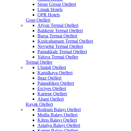
Stone Group Otelleri
Limak Hotels
QPR Hotels
Grup Otelleri
Afyon Termal Otelleri
Balıkesir Termal Otelleri
Bursa Termal Otelleri
Kızılcahamam Termal Otelleri
Nevşehir Termal Otelleri
Pamukkale Termal Otelleri
Yalova Termal Oteller
Termal Oteller
Uludağ Otelleri
Kartalkaya Otelleri
Ilgaz Otelleri
Palandöken Otelleri
Erciyes Otelleri
Kartepe Otelleri
Abant Otelleri
Kayak Otelleri
Bodrum Balayı Otelleri
Muğla Balayı Otelleri
Kıbrıs Balayı Otelleri
Antalya Balayı Otelleri
Kemer Balayı Otelleri