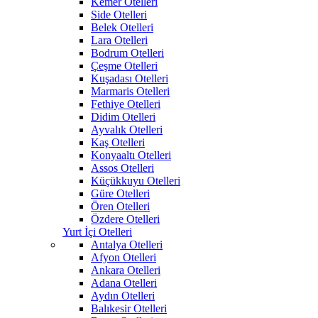
Kemer Otelleri
Side Otelleri
Belek Otelleri
Lara Otelleri
Bodrum Otelleri
Çeşme Otelleri
Kuşadası Otelleri
Marmaris Otelleri
Fethiye Otelleri
Didim Otelleri
Ayvalık Otelleri
Kaş Otelleri
Konyaaltı Otelleri
Assos Otelleri
Küçükkuyu Otelleri
Güre Otelleri
Ören Otelleri
Özdere Otelleri
Yurt İçi Otelleri
Antalya Otelleri
Afyon Otelleri
Ankara Otelleri
Adana Otelleri
Aydın Otelleri
Balıkesir Otelleri