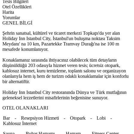
Tesis Bilgileri
Otel Özellikleri
Harita
Yorumlar
GENEL BİLGİ
Şehrin sanatsal, kültürel ve ticaret merkezi Topkapı'da yer alan
Holiday Inn Istanbul City, İstanbul'un buluşma noktası Taksim
Meydanı' na 10 km, Pazartekke Tramvay Durağı'na ise 100 m
mesafede konumlanıyor.
Konaklamanız sırasında ihtiyacınız olabilecek tüm detayların
düşünüldüğü 203 odasıyla hizmet veren tesis; ücretsiz otopark,
kablosuz internet, kuru temizleme, toplantı salonu ve organizayon
olanlarıyla hem iş hem de turizm odaklı konaklamalar için konforlu
bir alternatiftir.
Holiday Inn Istanbul City restoranında Dünya ve Türk mutfağının
geleneksel lezzetlerini misafirlerinin beğenisine sunuyor.
OTEL OLANAKLARI
Bar - Resepsiyon Hizmeti - Otopark - Lobi -
Kablosuz İnternet
Sauna - Buhar Hamamı - Hamam - Fitness Center