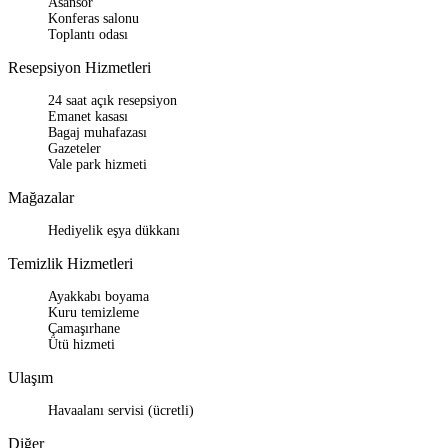
Asansör
Konferas salonu
Toplantı odası
Resepsiyon Hizmetleri
24 saat açık resepsiyon
Emanet kasası
Bagaj muhafazası
Gazeteler
Vale park hizmeti
Mağazalar
Hediyelik eşya dükkanı
Temizlik Hizmetleri
Ayakkabı boyama
Kuru temizleme
Çamaşırhane
Ütü hizmeti
Ulaşım
Havaalanı servisi (ücretli)
Diğer