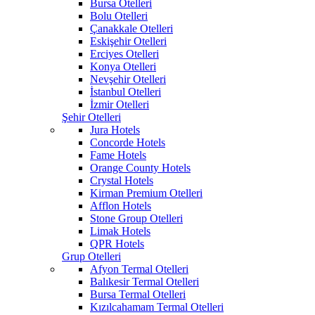
Bursa Otelleri
Bolu Otelleri
Çanakkale Otelleri
Eskişehir Otelleri
Erciyes Otelleri
Konya Otelleri
Nevşehir Otelleri
İstanbul Otelleri
İzmir Otelleri
Şehir Otelleri
Jura Hotels
Concorde Hotels
Fame Hotels
Orange County Hotels
Crystal Hotels
Kirman Premium Otelleri
Afflon Hotels
Stone Group Otelleri
Limak Hotels
QPR Hotels
Grup Otelleri
Afyon Termal Otelleri
Balıkesir Termal Otelleri
Bursa Termal Otelleri
Kızılcahamam Termal Otelleri