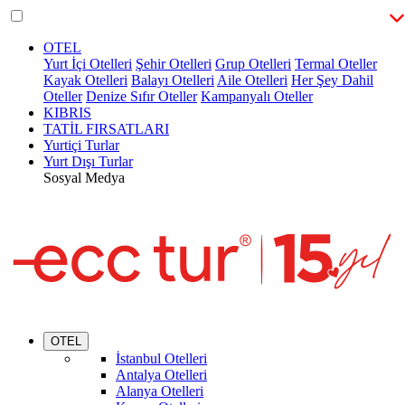
OTEL
Yurt İçi Otelleri
Şehir Otelleri
Grup Otelleri
Termal Oteller
Kayak Otelleri
Balayı Otelleri
Aile Otelleri
Her Şey Dahil
Oteller
Denize Sıfır Oteller
Kampanyalı Oteller
KIBRIS
TATİL FIRSATLARI
Yurtiçi Turlar
Yurt Dışı Turlar
Sosyal Medya
OTEL
İstanbul Otelleri
Antalya Otelleri
Alanya Otelleri