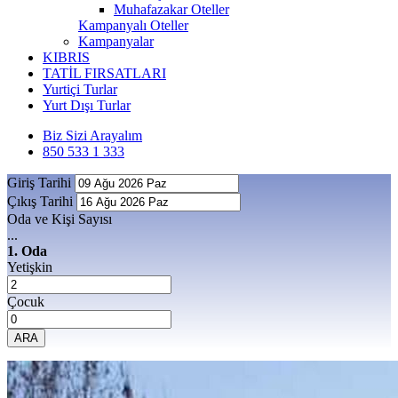
Muhafazakar Oteller
Kampanyalı Oteller
Kampanyalar
KIBRIS
TATİL FIRSATLARI
Yurtiçi Turlar
Yurt Dışı Turlar
Biz Sizi Arayalım
850 533 1 333
Giriş Tarihi
Çıkış Tarihi
Oda ve Kişi Sayısı
...
1. Oda
Yetişkin
Çocuk
ARA