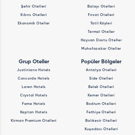
Şehir Otelleri
Balayı Otelleri
Kıbrıs Otelleri
Fırsat Otelleri
Ekonomik Oteller
Tatil Köyleri
Termal Oteller
Hayvan Dostu Oteller
Muhafazakar Oteller
Grup Oteller
Popüler Bölgeler
Justiniano Hotels
Antalya Otelleri
Concorde Hotels
Side Otelleri
Laren Hotels
Belek Otelleri
Crystal Hotels
Kemer Otelleri
Fame Hotels
Bodrum Otelleri
Kaptan Hotels
Fethiye Otelleri
Kirman Premium Otelleri
Balıkesir Otelleri
Kuşadası Otelleri