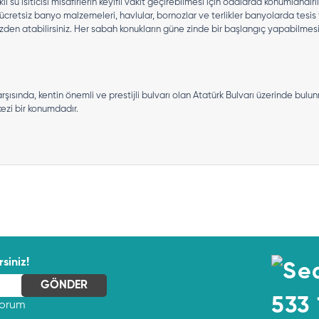
li su ısıtıcısı misafirlerin keyifli vakit geçirebilmesi için odalarda konumlandı
ücretsiz banyo malzemeleri, havlular, bornozlar ve terlikler banyolarda tesis 
n atabilirsiniz. Her sabah konukların güne zinde bir başlangıç yapabilmesi i
sında, kentin önemli ve prestijli bulvarı olan Atatürk Bulvarı üzerinde bulun
ezi bir konumdadır.
siniz!
533 
yorum