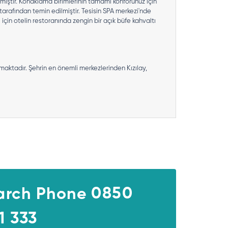
rılmıştır. Konaklama birimlerinin tamamı konforunuz için
tarafından temin edilmiştir. Tesisin SPA merkezi'nde
çin otelin restoranında zengin bir açık büfe kahvaltı
maktadır. Şehrin en önemli merkezlerinden Kızılay,
0850
1 333