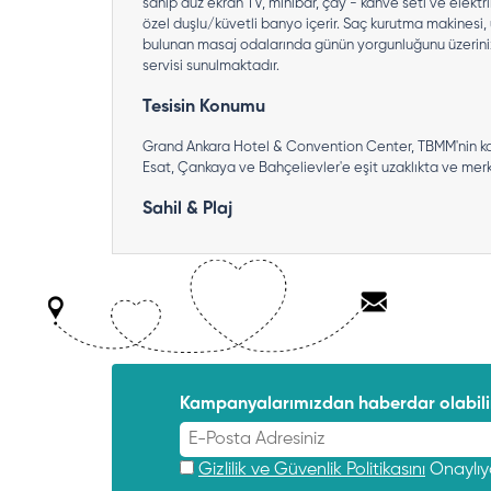
sahip düz ekran TV, minibar, çay - kahve seti ve elektrik
özel duşlu/küvetli banyo içerir. Saç kurutma makinesi, 
bulunan masaj odalarında günün yorgunluğunu üzerinizde
servisi sunulmaktadır.
Tesisin Konumu
Grand Ankara Hotel & Convention Center, TBMM'nin karşı
Esat, Çankaya ve Bahçelievler'e eşit uzaklıkta ve merk
Sahil & Plaj
Kampanyalarımızdan haberdar olabilir
Gizlilik ve Güvenlik Politikasını
Onaylı