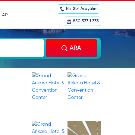
Biz Sizi Arayalım
RLAR
850 533 1 333
ARA