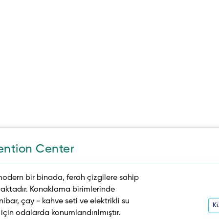
ention Center
dern bir binada, ferah çizgilere sahip
maktadır. Konaklama birimlerinde
bar, çay - kahve seti ve elektrikli su
Kü
si için odalarda konumlandırılmıştır.