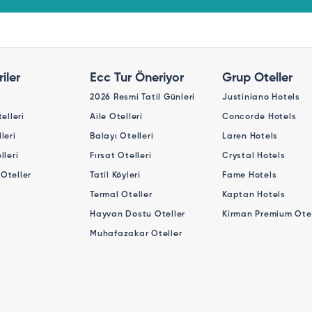
iler
Ecc Tur Öneriyor
Grup Oteller
2026 Resmi Tatil Günleri
Justiniano Hotels
telleri
Aile Otelleri
Concorde Hotels
leri
Balayı Otelleri
Laren Hotels
lleri
Fırsat Otelleri
Crystal Hotels
Oteller
Tatil Köyleri
Fame Hotels
Termal Oteller
Kaptan Hotels
Hayvan Dostu Oteller
Kirman Premium Otel
Muhafazakar Oteller