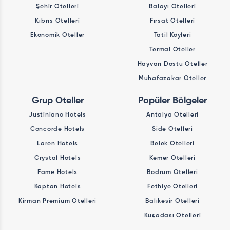
Şehir Otelleri
Balayı Otelleri
Kıbrıs Otelleri
Fırsat Otelleri
Ekonomik Oteller
Tatil Köyleri
Termal Oteller
Hayvan Dostu Oteller
Muhafazakar Oteller
Grup Oteller
Popüler Bölgeler
Justiniano Hotels
Antalya Otelleri
Concorde Hotels
Side Otelleri
Laren Hotels
Belek Otelleri
Crystal Hotels
Kemer Otelleri
Fame Hotels
Bodrum Otelleri
Kaptan Hotels
Fethiye Otelleri
Kirman Premium Otelleri
Balıkesir Otelleri
Kuşadası Otelleri