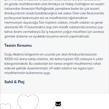
en gözde mutfaklarından olan Antakya ve Halep mutfağının en seçkin
tatlarından Annenizin Mutfağındaki yemeklere kadar bir çok lezzeti
Antakya’da bir arada bulabileceğiniz tek adres Olan Lale Restoran’da
profesyonel kadromuzla sizi ve misafirlerinizi ağırlamaktan
memnuniyet duyacağız.Tüm toplantı odaları, misafir odaları ve genel
alanlarda Wi-Fi bulunmakta olup tüm misafir odalarında ücretsiz çay-
kahve ikramı vermekteyiz.Siz iş hayatının yoğun misafirleri için ücretsiz
gömlek ütüleme ve ayakkabı boyama servisi yapılmaktadır.
Tesisin Konumu
Doğu Akdeniz bölgesinin en ucunda yer alan Antakya’da bulunan
10000 m2 alana sahip otelimiz, altı katta toplam 100 odasıyla 4 yıldız
kategorisindedir. Bu odalardan bir tanesi engelli misafirlerimiz rahat
edecek şekilde duzenlenmiştir. 49 adet odamız ise sigara içen
misafirlerimizin kullanımına uygu
Sahil & Plaj