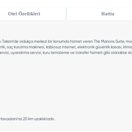
Otel Özellikleri
Harita
sı Taksim’de oldukça merkezi bir konumda hizmet veren The Marions Suite, mod
erlik, saç kurutma makinesi, kablosuz internet, elektronik güvenlik kasası, kli
servisi, uyandırma servisi, kuru temizleme ve transfer hizmeti gibi olanaklar d
 Havaalanı'na 20 km uzaklıktadır..