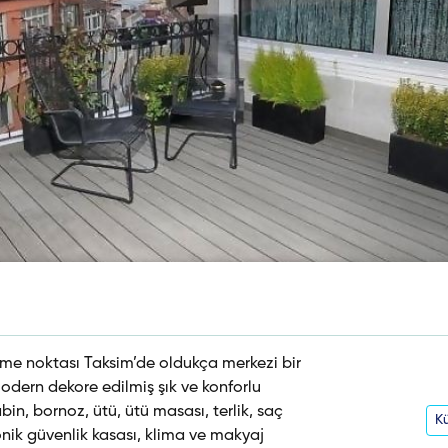
işme noktası Taksim’de oldukça merkezi bir
dern dekore edilmiş şık ve konforlu
in, bornoz, ütü, ütü masası, terlik, saç
Kü
onik güvenlik kasası, klima ve makyaj