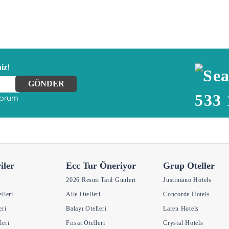
iz!
533 
yorum
iler
Ecc Tur Öneriyor
Grup Oteller
2026 Resmi Tatil Günleri
Justiniano Hotels
elleri
Aile Otelleri
Concorde Hotels
eri
Balayı Otelleri
Laren Hotels
leri
Fırsat Otelleri
Crystal Hotels