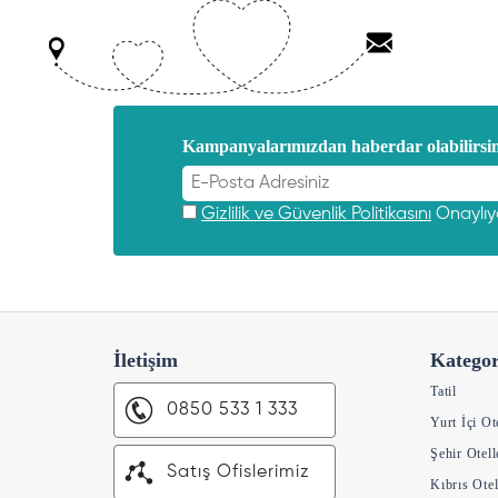
Kampanyalarımızdan haberdar olabilirsin
Gizlilik ve Güvenlik Politikasını
Onaylı
İletişim
Kategor
Tatil
0850 533 1 333
Yurt İçi Ot
Şehir Otell
Satış Ofislerimiz
Kıbrıs Otel