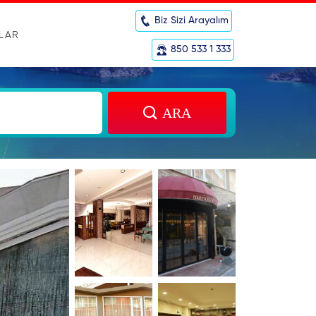
Biz Sizi Arayalım
RLAR
850 533 1 333
ARA