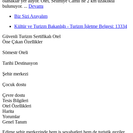
olanaklar yer alıyor. Otel, Selimiye Camii’ne 2 km uzaklıkta
bulunuyor. ...
Devamı
Biz Sizi Arayalım
Kültür ve Turizm Bakanlığı - Turizm İşletme Belgesi: 13334
Güvenli Turizm Sertifikalı Otel
Öne Çıkan Özellikler
Sömestr Oteli
Tarihi Destinasyon
Şehir merkezi
Çocuk dostu
Çevre dostu
Tesis Bilgileri
Otel Özellikleri
Harita
Yorumlar
Genel Tanım
Edirne şehir merkezinde hem iş seyahatleri hem de turistik geziler