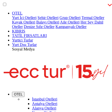
OTEL
Yurt İçi Otelleri
Şehir Otelleri
Grup Otelleri
Termal Oteller
Kayak Otelleri
Balayı Otelleri
Aile Otelleri
Her Şey Dahil
Oteller
Denize Sıfır Oteller
Kampanyalı Oteller
KIBRIS
TATİL FIRSATLARI
Yurtiçi Turlar
Yurt Dışı Turlar
Sosyal Medya
OTEL
İstanbul Otelleri
Antalya Otelleri
Alanya Otelleri